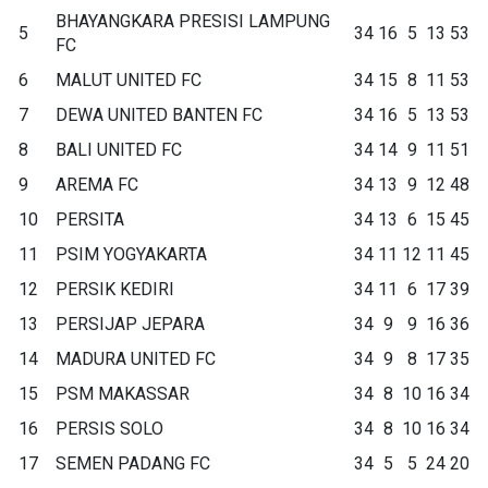
BHAYANGKARA PRESISI LAMPUNG
5
34
16
5
13
53
FC
6
MALUT UNITED FC
34
15
8
11
53
7
DEWA UNITED BANTEN FC
34
16
5
13
53
8
BALI UNITED FC
34
14
9
11
51
9
AREMA FC
34
13
9
12
48
10
PERSITA
34
13
6
15
45
11
PSIM YOGYAKARTA
34
11
12
11
45
12
PERSIK KEDIRI
34
11
6
17
39
13
PERSIJAP JEPARA
34
9
9
16
36
14
MADURA UNITED FC
34
9
8
17
35
15
PSM MAKASSAR
34
8
10
16
34
16
PERSIS SOLO
34
8
10
16
34
17
SEMEN PADANG FC
34
5
5
24
20