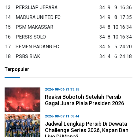
13
PERSIJAP JEPARA
34
9
9
16
36
14
MADURA UNITED FC
34
9
8
17
35
15
PSM MAKASSAR
34
8
10
16
34
16
PERSIS SOLO
34
8
10
16
34
17
SEMEN PADANG FC
34
5
5
24
20
18
PSBS BIAK
34
4
6
24
18
Terpopuler
2026-08-06 23:33:25
Reaksi Bobotoh Setelah Persib
Gagal Juara Piala Presiden 2026
2026-08-07 11:05:44
Jadwal Lengkap Persib Di Dewata
Challenge Series 2026, Kapan Dan
Live Di Mana?