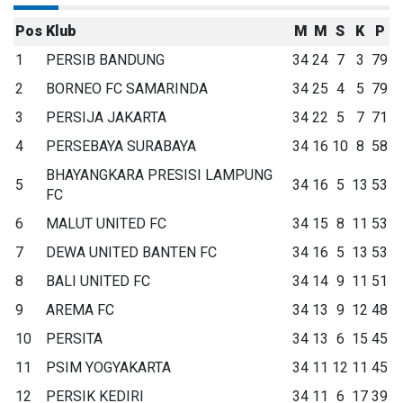
Pos
Klub
M
M
S
K
P
1
PERSIB BANDUNG
34
24
7
3
79
2
BORNEO FC SAMARINDA
34
25
4
5
79
3
PERSIJA JAKARTA
34
22
5
7
71
4
PERSEBAYA SURABAYA
34
16
10
8
58
BHAYANGKARA PRESISI LAMPUNG
5
34
16
5
13
53
FC
6
MALUT UNITED FC
34
15
8
11
53
7
DEWA UNITED BANTEN FC
34
16
5
13
53
8
BALI UNITED FC
34
14
9
11
51
9
AREMA FC
34
13
9
12
48
10
PERSITA
34
13
6
15
45
11
PSIM YOGYAKARTA
34
11
12
11
45
12
PERSIK KEDIRI
34
11
6
17
39