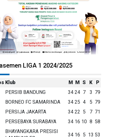
lasemen LIGA 1 2024/2025
os
Klub
M
M
S
K
P
PERSIB BANDUNG
34
24
7
3
79
BORNEO FC SAMARINDA
34
25
4
5
79
PERSIJA JAKARTA
34
22
5
7
71
PERSEBAYA SURABAYA
34
16
10
8
58
BHAYANGKARA PRESISI
34
16
5
13
53