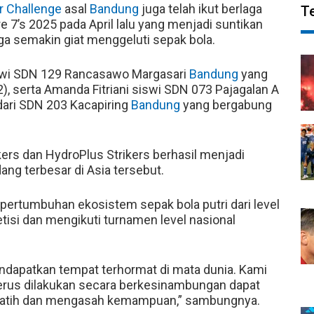
r Challenge
asal
Bandung
juga telah ikut berlaga
T
7’s 2025 pada April lalu yang menjadi suntikan
gga semakin giat menggeluti sepak bola.
iswi SDN 129 Rancasawo Margasari
Bandung
yang
, serta Amanda Fitriani siswi SDN 073 Pajagalan A
dari SDN 203 Kacapiring
Bandung
yang bergabung
kers dan HydroPlus Strikers berhasil menjadi
ang terbesar di Asia tersebut.
ertumbuhan ekosistem sepak bola putri dari level
tisi dan mengikuti turnamen level nasional
endapatkan tempat terhormat di mata dunia. Kami
erus dilakukan secara berkesinambungan dapat
berlatih dan mengasah kemampuan,” sambungnya.