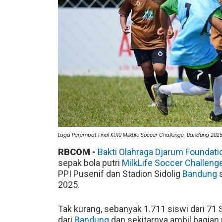
Laga Perempat Final KU10 MilkLife Soccer Challenge-Bandung 202
RBCOM -
Bakti Olahraga Djarum Foundati
sepak bola putri
MilkLife Soccer Challeng
PPI Pusenif dan Stadion Sidolig
Bandung
s
2025.
Tak kurang, sebanyak 1.711 siswi dari 71 
dari
Bandung
dan sekitarnya ambil bagia