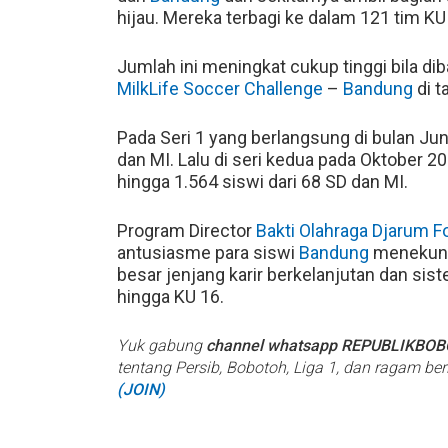
hijau. Mereka terbagi ke dalam 121 tim KU
Jumlah ini meningkat cukup tinggi bila d
MilkLife Soccer Challenge
–
Bandung
di t
Pada Seri 1 yang berlangsung di bulan Juni
dan MI. Lalu di seri kedua pada Oktober 202
hingga 1.564 siswi dari 68 SD dan MI.
Program Director
Bakti Olahraga Djarum F
antusiasme para siswi
Bandung
menekuni 
besar jenjang karir berkelanjutan dan sis
hingga KU 16.
Yuk gabung
channel whatsapp REPUBLIKBO
tentang Persib, Bobotoh, Liga 1, dan ragam be
(JOIN)