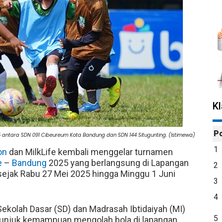
K
P
5 antara SDN 091 Cibeureum Kota Bandung dan SDN 144 Situgunting. (Istimewa)
1
on
dan MilkLife kembali menggelar turnamen
e
–
Bandung
2025 yang berlangsung di Lapangan
2
ejak Rabu 27 Mei 2025 hingga Minggu 1 Juni
3
4
Sekolah Dasar (SD) dan Madrasah Ibtidaiyah (MI)
5
n unjuk kemampuan mengolah bola di lapangan