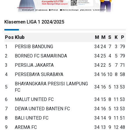
Klasemen LIGA 1 2024/2025
Pos
Klub
M
M
S
K
P
1
PERSIB BANDUNG
34
24
7
3
79
2
BORNEO FC SAMARINDA
34
25
4
5
79
3
PERSIJA JAKARTA
34
22
5
7
71
4
PERSEBAYA SURABAYA
34
16
10
8
58
BHAYANGKARA PRESISI LAMPUNG
5
34
16
5
13
53
FC
6
MALUT UNITED FC
34
15
8
11
53
7
DEWA UNITED BANTEN FC
34
16
5
13
53
8
BALI UNITED FC
34
14
9
11
51
9
AREMA FC
34
13
9
12
48