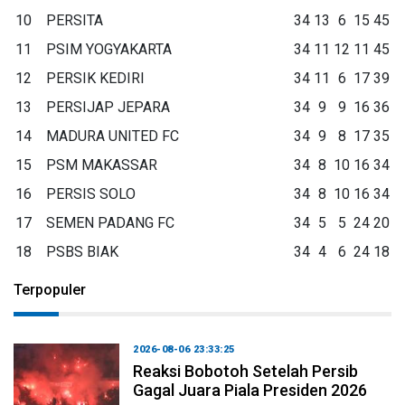
10
PERSITA
34
13
6
15
45
11
PSIM YOGYAKARTA
34
11
12
11
45
12
PERSIK KEDIRI
34
11
6
17
39
13
PERSIJAP JEPARA
34
9
9
16
36
14
MADURA UNITED FC
34
9
8
17
35
15
PSM MAKASSAR
34
8
10
16
34
16
PERSIS SOLO
34
8
10
16
34
17
SEMEN PADANG FC
34
5
5
24
20
18
PSBS BIAK
34
4
6
24
18
Terpopuler
2026-08-06 23:33:25
Reaksi Bobotoh Setelah Persib
Gagal Juara Piala Presiden 2026