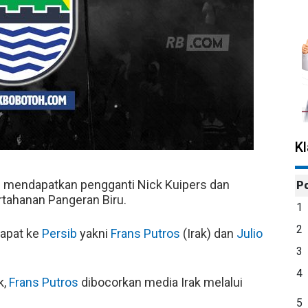
K
 mendapatkan pengganti Nick Kuipers dan
P
rtahanan Pangeran Biru.
1
2
rapat ke
Persib
yakni
Frans Putros
(Irak) dan
Julio
3
4
k,
Frans Putros
dibocorkan media Irak melalui
5