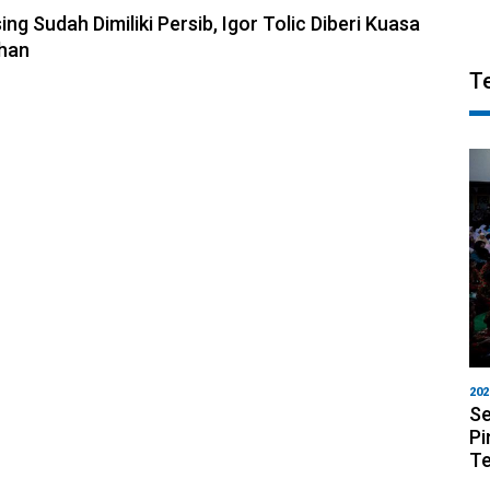
ng Sudah Dimiliki Persib, Igor Tolic Diberi Kuasa
ihan
T
202
Se
Pi
T