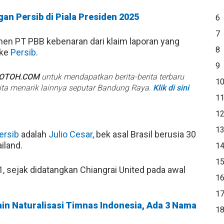
an Persib di Piala Presiden 2025
6
7
en PT PBB kebenaran dari klaim laporan yang
8
 ke
Persib
.
9
BOTOH.COM
untuk mendapatkan berita-berita terbaru
1
rita menarik lainnya seputar Bandung Raya.
Klik di sini
1
1
1
ersib
adalah
Julio Cesar
, bek asal Brasil berusia 30
iland.
1
1
1, sejak didatangkan Chiangrai United pada awal
1
1
in Naturalisasi Timnas Indonesia, Ada 3 Nama
1