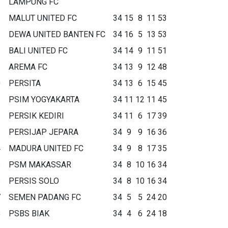
LAMPUNG FC
MALUT UNITED FC
34
15
8
11
53
DEWA UNITED BANTEN FC
34
16
5
13
53
BALI UNITED FC
34
14
9
11
51
AREMA FC
34
13
9
12
48
0
PERSITA
34
13
6
15
45
1
PSIM YOGYAKARTA
34
11
12
11
45
2
PERSIK KEDIRI
34
11
6
17
39
3
PERSIJAP JEPARA
34
9
9
16
36
4
MADURA UNITED FC
34
9
8
17
35
5
PSM MAKASSAR
34
8
10
16
34
6
PERSIS SOLO
34
8
10
16
34
7
SEMEN PADANG FC
34
5
5
24
20
8
PSBS BIAK
34
4
6
24
18