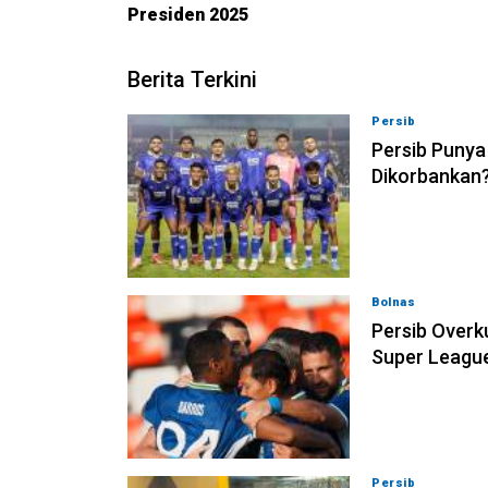
Presiden 2025
Berita Terkini
Persib
08-08-202
Persib Punya
Dikorbankan
Bolnas
08-08-202
Persib Overk
Super Leagu
Persib
08-08-202