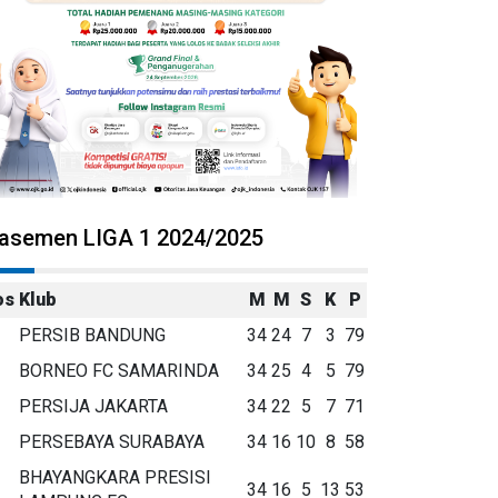
lasemen LIGA 1 2024/2025
os
Klub
M
M
S
K
P
PERSIB BANDUNG
34
24
7
3
79
BORNEO FC SAMARINDA
34
25
4
5
79
PERSIJA JAKARTA
34
22
5
7
71
PERSEBAYA SURABAYA
34
16
10
8
58
BHAYANGKARA PRESISI
34
16
5
13
53