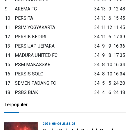
9
AREMA FC
34
13
9
12
48
10
PERSITA
34
13
6
15
45
11
PSIM YOGYAKARTA
34
11
12
11
45
12
PERSIK KEDIRI
34
11
6
17
39
13
PERSIJAP JEPARA
34
9
9
16
36
14
MADURA UNITED FC
34
9
8
17
35
15
PSM MAKASSAR
34
8
10
16
34
16
PERSIS SOLO
34
8
10
16
34
17
SEMEN PADANG FC
34
5
5
24
20
18
PSBS BIAK
34
4
6
24
18
Terpopuler
2026-08-06 23:33:25