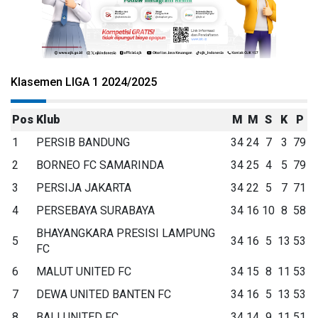
Klasemen LIGA 1 2024/2025
Pos
Klub
M
M
S
K
P
1
PERSIB BANDUNG
34
24
7
3
79
2
BORNEO FC SAMARINDA
34
25
4
5
79
3
PERSIJA JAKARTA
34
22
5
7
71
4
PERSEBAYA SURABAYA
34
16
10
8
58
BHAYANGKARA PRESISI LAMPUNG
5
34
16
5
13
53
FC
6
MALUT UNITED FC
34
15
8
11
53
7
DEWA UNITED BANTEN FC
34
16
5
13
53
8
BALI UNITED FC
34
14
9
11
51