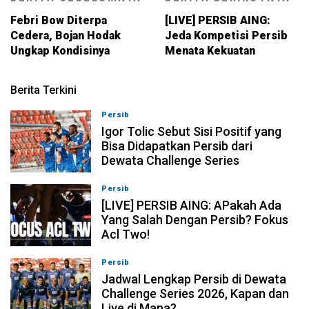
Febri Bow Diterpa
[LIVE] PERSIB AING:
Cedera, Bojan Hodak
Jeda Kompetisi Persib
Ungkap Kondisinya
Menata Kekuatan
Berita Terkini
Persib
08-08-2026, 11:28
Igor Tolic Sebut Sisi Positif yang
Bisa Didapatkan Persib dari
Dewata Challenge Series
Persib
07-08-2026, 19:08
[LIVE] PERSIB AING: APakah Ada
Yang Salah Dengan Persib? Fokus
Acl Two!
Persib
07-08-2026, 11:05
Jadwal Lengkap Persib di Dewata
Challenge Series 2026, Kapan dan
Live di Mana?