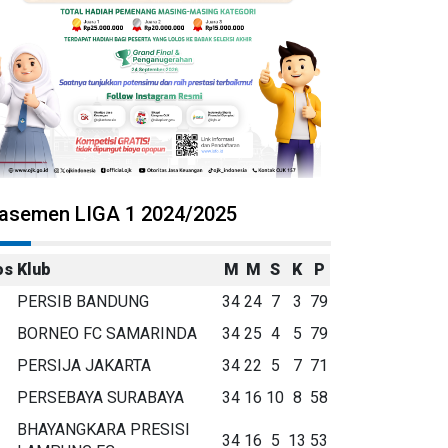
lasemen LIGA 1 2024/2025
os
Klub
M
M
S
K
P
PERSIB BANDUNG
34
24
7
3
79
BORNEO FC SAMARINDA
34
25
4
5
79
PERSIJA JAKARTA
34
22
5
7
71
PERSEBAYA SURABAYA
34
16
10
8
58
BHAYANGKARA PRESISI
34
16
5
13
53