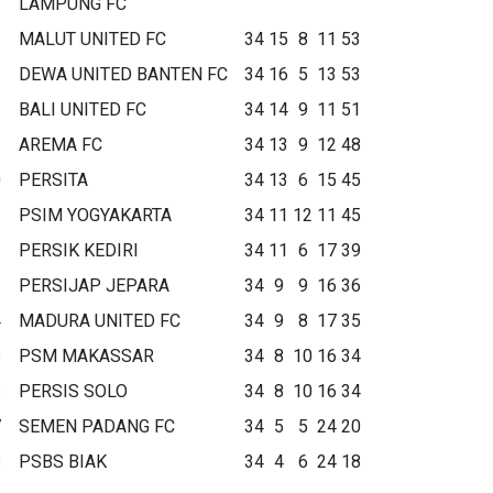
LAMPUNG FC
MALUT UNITED FC
34
15
8
11
53
DEWA UNITED BANTEN FC
34
16
5
13
53
BALI UNITED FC
34
14
9
11
51
AREMA FC
34
13
9
12
48
0
PERSITA
34
13
6
15
45
1
PSIM YOGYAKARTA
34
11
12
11
45
2
PERSIK KEDIRI
34
11
6
17
39
3
PERSIJAP JEPARA
34
9
9
16
36
4
MADURA UNITED FC
34
9
8
17
35
5
PSM MAKASSAR
34
8
10
16
34
6
PERSIS SOLO
34
8
10
16
34
7
SEMEN PADANG FC
34
5
5
24
20
8
PSBS BIAK
34
4
6
24
18