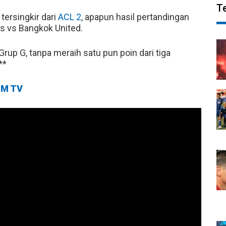
T
tersingkir dari
ACL 2
, apapun hasil pertandingan
s vs Bangkok United.
up G, tanpa meraih satu pun poin dari tiga
**
M TV