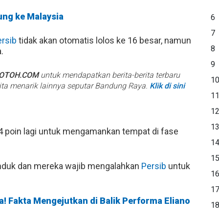
ung ke Malaysia
6
7
rsib
tidak akan otomatis lolos ke 16 besar, namun
8
.
9
BOTOH.COM
untuk mendapatkan berita-berita terbaru
1
rita menarik lainnya seputar Bandung Raya.
Klik di sini
1
1
1
poin lagi untuk mengamankan tempat di fase
1
1
anduk dan mereka wajib mengalahkan
Persib
untuk
1
1
! Fakta Mengejutkan di Balik Performa Eliano
1