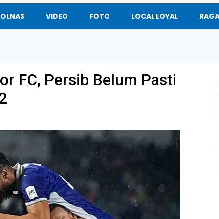
BOLNAS
VIDEO
FOTO
LOCAL LOYAL
RAG
r FC, Persib Belum Pasti
2