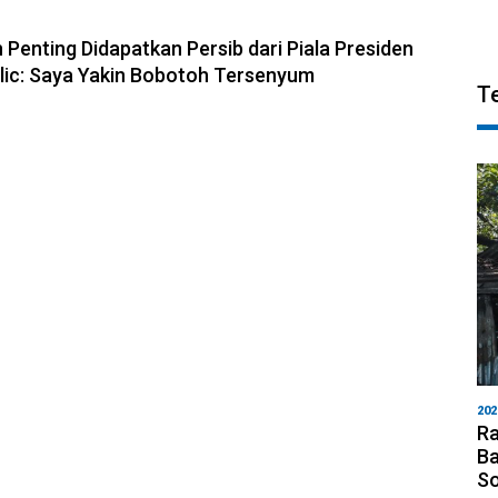
6, 10:28
 Penting Didapatkan Persib dari Piala Presiden
olic: Saya Yakin Bobotoh Tersenyum
T
202
Ra
Ba
S