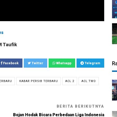
ws
M Taufik
R
Facebook
Twitter
Whatsapp
Telegram
TERBARU
KABAR PERSIB TERBARU
ACL 2
ACL TWO
BERITA BERIKUTNYA
Bojan Hodak Bicara Perbedaan Liga Indonesia