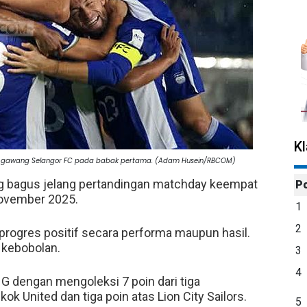
K
 ke gawang Selangor FC pada babak pertama. (Adam Husein/RBCOM)
 bagus jelang pertandingan matchday keempat
P
ovember 2025.
1
2
rogres positif secara performa maupun hasil.
 kebobolan.
3
4
dengan mengoleksi 7 poin dari tiga
ok United dan tiga poin atas Lion City Sailors.
5