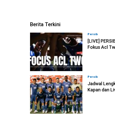
Berita Terkini
Persib
07-08-202
[LIVE] PERSI
Fokus Acl Tw
Persib
07-08-202
Jadwal Lengk
Kapan dan Li