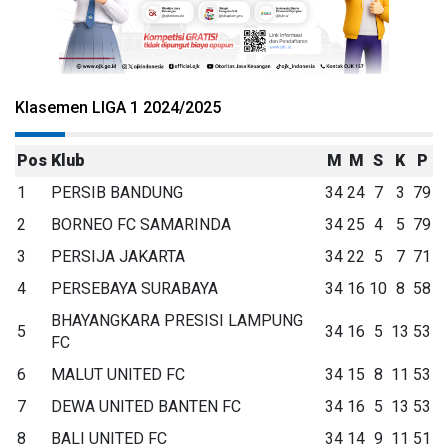
Klasemen LIGA 1 2024/2025
Pos
Klub
M
M
S
K
P
1
PERSIB BANDUNG
34
24
7
3
79
2
BORNEO FC SAMARINDA
34
25
4
5
79
3
PERSIJA JAKARTA
34
22
5
7
71
4
PERSEBAYA SURABAYA
34
16
10
8
58
BHAYANGKARA PRESISI LAMPUNG
5
34
16
5
13
53
FC
6
MALUT UNITED FC
34
15
8
11
53
7
DEWA UNITED BANTEN FC
34
16
5
13
53
8
BALI UNITED FC
34
14
9
11
51