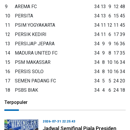
9
AREMA FC
34
13
9
12
48
10
PERSITA
34
13
6
15
45
11
PSIM YOGYAKARTA
34
11
12
11
45
12
PERSIK KEDIRI
34
11
6
17
39
13
PERSIJAP JEPARA
34
9
9
16
36
14
MADURA UNITED FC
34
9
8
17
35
15
PSM MAKASSAR
34
8
10
16
34
16
PERSIS SOLO
34
8
10
16
34
17
SEMEN PADANG FC
34
5
5
24
20
18
PSBS BIAK
34
4
6
24
18
Terpopuler
2026-07-31 22:25:43
Jadwal Semifinal Piala Presiden