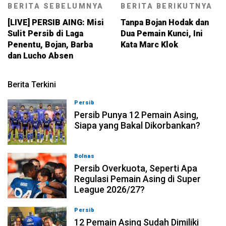
BERITA SEBELUMNYA
BERITA BERIKUTNYA
[LIVE] PERSIB AING: Misi
Tanpa Bojan Hodak dan
Sulit Persib di Laga
Dua Pemain Kunci, Ini
Penentu, Bojan, Barba
Kata Marc Klok
dan Lucho Absen
Berita Terkini
Persib
08-08-2026, 21:26
Persib Punya 12 Pemain Asing,
Siapa yang Bakal Dikorbankan?
Bolnas
08-08-2026, 20:53
Persib Overkuota, Seperti Apa
Regulasi Pemain Asing di Super
League 2026/27?
Persib
08-08-2026, 19:36
12 Pemain Asing Sudah Dimiliki