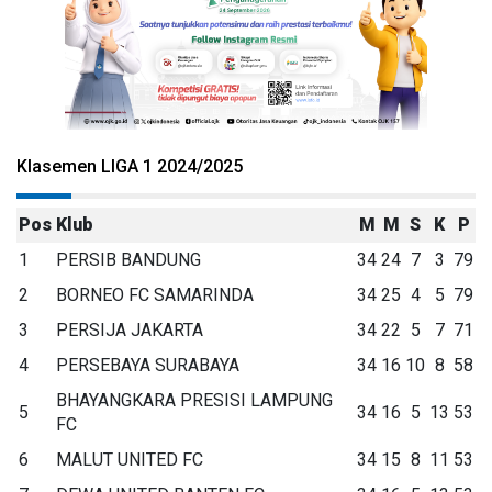
Klasemen LIGA 1 2024/2025
Pos
Klub
M
M
S
K
P
1
PERSIB BANDUNG
34
24
7
3
79
2
BORNEO FC SAMARINDA
34
25
4
5
79
3
PERSIJA JAKARTA
34
22
5
7
71
4
PERSEBAYA SURABAYA
34
16
10
8
58
BHAYANGKARA PRESISI LAMPUNG
5
34
16
5
13
53
FC
6
MALUT UNITED FC
34
15
8
11
53