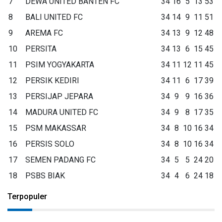
7
DEWA UNITED BANTEN FC
34
16
5
13
53
8
BALI UNITED FC
34
14
9
11
51
9
AREMA FC
34
13
9
12
48
10
PERSITA
34
13
6
15
45
11
PSIM YOGYAKARTA
34
11
12
11
45
12
PERSIK KEDIRI
34
11
6
17
39
13
PERSIJAP JEPARA
34
9
9
16
36
14
MADURA UNITED FC
34
9
8
17
35
15
PSM MAKASSAR
34
8
10
16
34
16
PERSIS SOLO
34
8
10
16
34
17
SEMEN PADANG FC
34
5
5
24
20
18
PSBS BIAK
34
4
6
24
18
Terpopuler