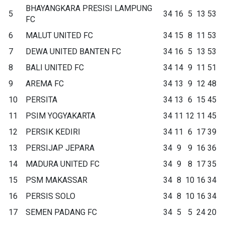
BHAYANGKARA PRESISI LAMPUNG
5
34
16
5
13
53
FC
6
MALUT UNITED FC
34
15
8
11
53
7
DEWA UNITED BANTEN FC
34
16
5
13
53
8
BALI UNITED FC
34
14
9
11
51
9
AREMA FC
34
13
9
12
48
10
PERSITA
34
13
6
15
45
11
PSIM YOGYAKARTA
34
11
12
11
45
12
PERSIK KEDIRI
34
11
6
17
39
13
PERSIJAP JEPARA
34
9
9
16
36
14
MADURA UNITED FC
34
9
8
17
35
15
PSM MAKASSAR
34
8
10
16
34
16
PERSIS SOLO
34
8
10
16
34
17
SEMEN PADANG FC
34
5
5
24
20