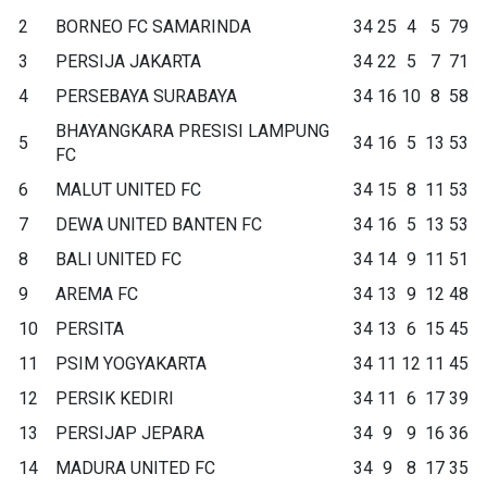
2
BORNEO FC SAMARINDA
34
25
4
5
79
3
PERSIJA JAKARTA
34
22
5
7
71
4
PERSEBAYA SURABAYA
34
16
10
8
58
BHAYANGKARA PRESISI LAMPUNG
5
34
16
5
13
53
FC
6
MALUT UNITED FC
34
15
8
11
53
7
DEWA UNITED BANTEN FC
34
16
5
13
53
8
BALI UNITED FC
34
14
9
11
51
9
AREMA FC
34
13
9
12
48
10
PERSITA
34
13
6
15
45
11
PSIM YOGYAKARTA
34
11
12
11
45
12
PERSIK KEDIRI
34
11
6
17
39
13
PERSIJAP JEPARA
34
9
9
16
36
14
MADURA UNITED FC
34
9
8
17
35