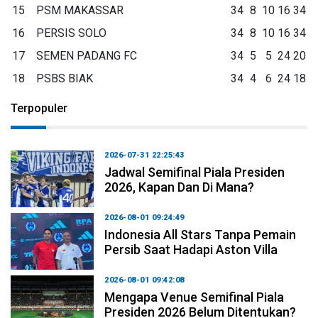
15
PSM MAKASSAR
34
8
10
16
34
16
PERSIS SOLO
34
8
10
16
34
17
SEMEN PADANG FC
34
5
5
24
20
18
PSBS BIAK
34
4
6
24
18
Terpopuler
2026-07-31 22:25:43
Jadwal Semifinal Piala Presiden
2026, Kapan Dan Di Mana?
2026-08-01 09:24:49
Indonesia All Stars Tanpa Pemain
Persib Saat Hadapi Aston Villa
2026-08-01 09:42:08
Mengapa Venue Semifinal Piala
Presiden 2026 Belum Ditentukan?