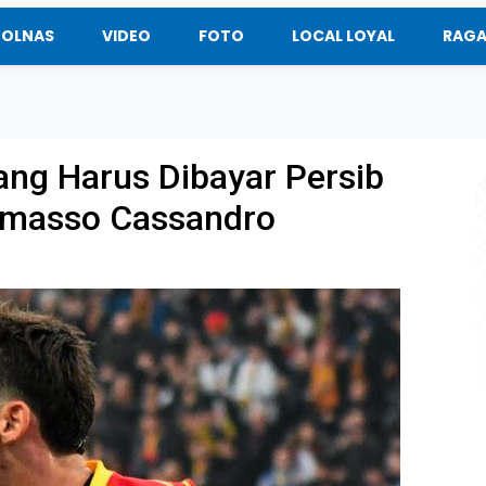
BOLNAS
VIDEO
FOTO
LOCAL LOYAL
RAG
ang Harus Dibayar Persib
omasso Cassandro