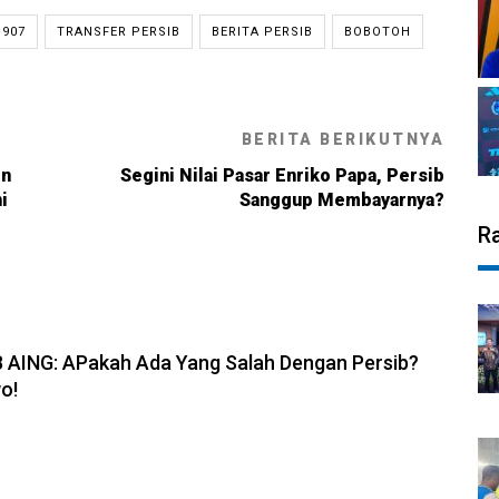
907
TRANSFER PERSIB
BERITA PERSIB
BOBOTOH
BERITA BERIKUTNYA
en
Segini Nilai Pasar Enriko Papa, Persib
i
Sanggup Membayarnya?
R
6, 19:08
B AING: APakah Ada Yang Salah Dengan Persib?
o!