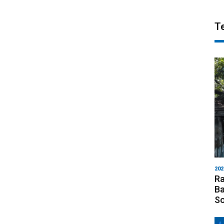
T
202
Ra
Ba
S