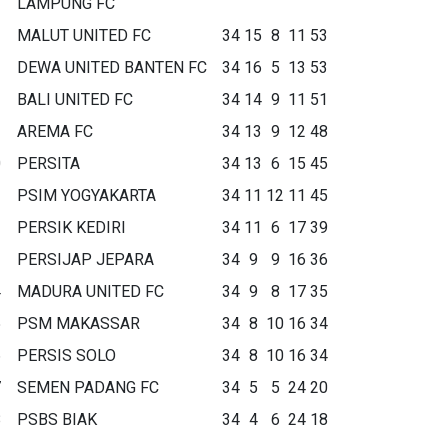
LAMPUNG FC
MALUT UNITED FC
34
15
8
11
53
DEWA UNITED BANTEN FC
34
16
5
13
53
BALI UNITED FC
34
14
9
11
51
AREMA FC
34
13
9
12
48
0
PERSITA
34
13
6
15
45
1
PSIM YOGYAKARTA
34
11
12
11
45
2
PERSIK KEDIRI
34
11
6
17
39
3
PERSIJAP JEPARA
34
9
9
16
36
4
MADURA UNITED FC
34
9
8
17
35
5
PSM MAKASSAR
34
8
10
16
34
6
PERSIS SOLO
34
8
10
16
34
7
SEMEN PADANG FC
34
5
5
24
20
8
PSBS BIAK
34
4
6
24
18