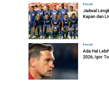
Persib
07-08-202
Jadwal Lengk
Kapan dan Li
Persib
07-08-202
Ada Hal Lebih
2026, Igor T