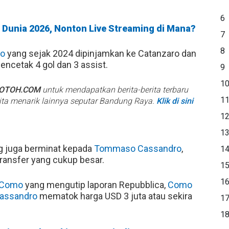
6
a Dunia 2026, Nonton Live Streaming di Mana?
7
8
o
yang sejak 2024 dipinjamkan ke Catanzaro dan
ncetak 4 gol dan 3 assist.
9
1
BOTOH.COM
untuk mendapatkan berita-berita terbaru
1
rita menarik lainnya seputar Bandung Raya.
Klik di sini
1
1
ng juga berminat kepada
Tommaso Cassandro
,
1
ransfer yang cukup besar.
1
1
Como
yang mengutip laporan Repubblica,
Como
assandro
mematok harga USD 3 juta atau sekira
1
1