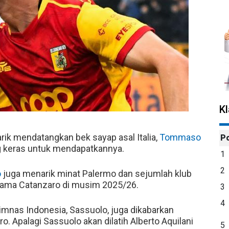
K
rik mendatangkan bek sayap asal Italia,
Tommaso
P
g keras untuk mendapatkannya.
1
2
o
juga menarik minat Palermo dan sejumlah klub
ersama Catanzaro di musim 2025/26.
3
4
Timnas Indonesia, Sassuolo, juga dikabarkan
 Apalagi Sassuolo akan dilatih Alberto Aquilani
5