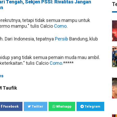
ri Tengah, Sekjen PSSI: Rivalitas Jangan
T
an
rekrutnya, tetapi tidak semua mampu untuk
ermo mampu." tulis Calcio
Como
.
h. Dari Indonesia, tepatnya
Persib
Bandung, klub
ya hidup yang tidak semua pemain muda mau ambil.
eterkaitan." tulis Calcio
Como
.*****
ws
M Taufik
Facebook
Twitter
Whatsapp
Telegram