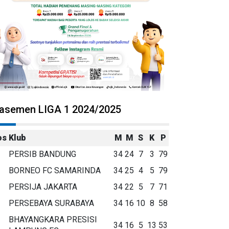
lasemen LIGA 1 2024/2025
os
Klub
M
M
S
K
P
PERSIB BANDUNG
34
24
7
3
79
BORNEO FC SAMARINDA
34
25
4
5
79
PERSIJA JAKARTA
34
22
5
7
71
PERSEBAYA SURABAYA
34
16
10
8
58
BHAYANGKARA PRESISI
34
16
5
13
53