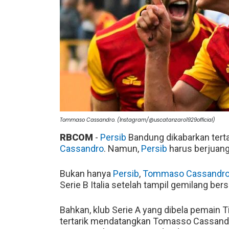
Tommaso Cassandro. (Instagram/@uscatanzaro1929official)
RBCOM
-
Persib
Bandung dikabarkan terta
Cassandro
. Namun,
Persib
harus berjuan
Bukan hanya
Persib
,
Tommaso Cassandr
Serie B Italia setelah tampil gemilang b
Bahkan, klub Serie A yang dibela pemain 
tertarik mendatangkan Tomasso Cassandro.