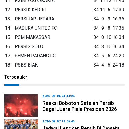
11
PSIM YOGYAKARTA
34
11
12
11
45
12
PERSIK KEDIRI
34
11
6
17
39
13
PERSIJAP JEPARA
34
9
9
16
36
14
MADURA UNITED FC
34
9
8
17
35
15
PSM MAKASSAR
34
8
10
16
34
16
PERSIS SOLO
34
8
10
16
34
17
SEMEN PADANG FC
34
5
5
24
20
18
PSBS BIAK
34
4
6
24
18
Terpopuler
2026-08-06 23:33:25
Reaksi Bobotoh Setelah Persib
Gagal Juara Piala Presiden 2026
2026-08-07 11:05:44
Jadwal Lengkap Persib Di Dewata