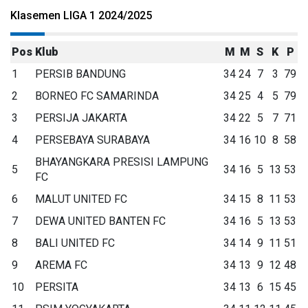
Klasemen LIGA 1 2024/2025
Pos
Klub
M
M
S
K
P
1
PERSIB BANDUNG
34
24
7
3
79
2
BORNEO FC SAMARINDA
34
25
4
5
79
3
PERSIJA JAKARTA
34
22
5
7
71
4
PERSEBAYA SURABAYA
34
16
10
8
58
BHAYANGKARA PRESISI LAMPUNG
5
34
16
5
13
53
FC
6
MALUT UNITED FC
34
15
8
11
53
7
DEWA UNITED BANTEN FC
34
16
5
13
53
8
BALI UNITED FC
34
14
9
11
51
9
AREMA FC
34
13
9
12
48
10
PERSITA
34
13
6
15
45