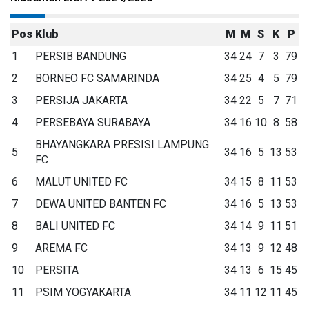
Pos
Klub
M
M
S
K
P
1
PERSIB BANDUNG
34
24
7
3
79
2
BORNEO FC SAMARINDA
34
25
4
5
79
3
PERSIJA JAKARTA
34
22
5
7
71
4
PERSEBAYA SURABAYA
34
16
10
8
58
BHAYANGKARA PRESISI LAMPUNG
5
34
16
5
13
53
FC
6
MALUT UNITED FC
34
15
8
11
53
7
DEWA UNITED BANTEN FC
34
16
5
13
53
8
BALI UNITED FC
34
14
9
11
51
9
AREMA FC
34
13
9
12
48
10
PERSITA
34
13
6
15
45
11
PSIM YOGYAKARTA
34
11
12
11
45