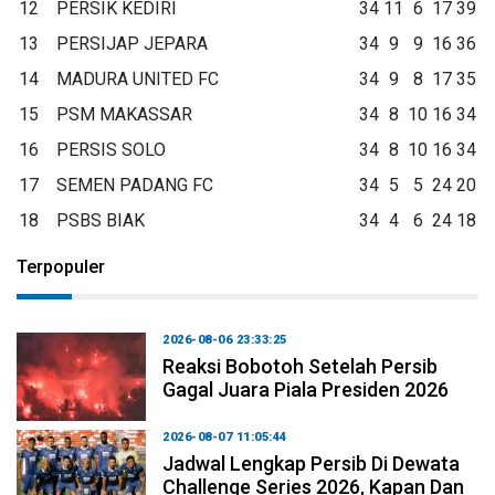
12
PERSIK KEDIRI
34
11
6
17
39
13
PERSIJAP JEPARA
34
9
9
16
36
14
MADURA UNITED FC
34
9
8
17
35
15
PSM MAKASSAR
34
8
10
16
34
16
PERSIS SOLO
34
8
10
16
34
17
SEMEN PADANG FC
34
5
5
24
20
18
PSBS BIAK
34
4
6
24
18
Terpopuler
2026-08-06 23:33:25
Reaksi Bobotoh Setelah Persib
Gagal Juara Piala Presiden 2026
2026-08-07 11:05:44
Jadwal Lengkap Persib Di Dewata
Challenge Series 2026, Kapan Dan