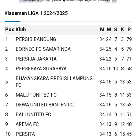
Klasemen LIGA 1 2024/2025
Pos
Klub
M
M
S
K
P
1
PERSIB BANDUNG
34
24
7
3
79
2
BORNEO FC SAMARINDA
34
25
4
5
79
3
PERSIJA JAKARTA
34
22
5
7
71
4
PERSEBAYA SURABAYA
34
16
10
8
58
BHAYANGKARA PRESISI LAMPUNG
5
34
16
5
13
53
FC
6
MALUT UNITED FC
34
15
8
11
53
7
DEWA UNITED BANTEN FC
34
16
5
13
53
8
BALI UNITED FC
34
14
9
11
51
9
AREMA FC
34
13
9
12
48
10
PERSITA
34
13
6
15
45