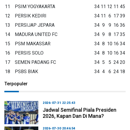
11
PSIM YOGYAKARTA
34
11
12
11
45
12
PERSIK KEDIRI
34
11
6
17
39
13
PERSIJAP JEPARA
34
9
9
16
36
14
MADURA UNITED FC
34
9
8
17
35
15
PSM MAKASSAR
34
8
10
16
34
16
PERSIS SOLO
34
8
10
16
34
17
SEMEN PADANG FC
34
5
5
24
20
18
PSBS BIAK
34
4
6
24
18
Terpopuler
2026-07-31 22:25:43
Jadwal Semifinal Piala Presiden
2026, Kapan Dan Di Mana?
2026-07-30 20:46:54