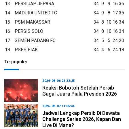
13
PERSIJAP JEPARA
34
9
9
16
36
14
MADURA UNITED FC
34
9
8
17
35
15
PSM MAKASSAR
34
8
10
16
34
16
PERSIS SOLO
34
8
10
16
34
17
SEMEN PADANG FC
34
5
5
24
20
18
PSBS BIAK
34
4
6
24
18
Terpopuler
2026-08-06 23:33:25
Reaksi Bobotoh Setelah Persib
Gagal Juara Piala Presiden 2026
2026-08-07 11:05:44
Jadwal Lengkap Persib Di Dewata
Challenge Series 2026, Kapan Dan
Live Di Mana?