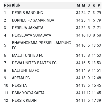
Pos
Klub
M
M
S
K
P
1
PERSIB BANDUNG
34
24
7
3
79
2
BORNEO FC SAMARINDA
34
25
4
5
79
3
PERSIJA JAKARTA
34
22
5
7
71
4
PERSEBAYA SURABAYA
34
16
10
8
58
BHAYANGKARA PRESISI LAMPUNG
5
34
16
5
13
53
FC
6
MALUT UNITED FC
34
15
8
11
53
7
DEWA UNITED BANTEN FC
34
16
5
13
53
8
BALI UNITED FC
34
14
9
11
51
9
AREMA FC
34
13
9
12
48
10
PERSITA
34
13
6
15
45
11
PSIM YOGYAKARTA
34
11
12
11
45
12
PERSIK KEDIRI
34
11
6
17
39