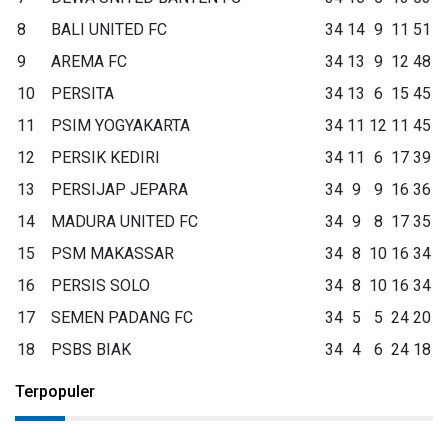
8
BALI UNITED FC
34
14
9
11
51
9
AREMA FC
34
13
9
12
48
10
PERSITA
34
13
6
15
45
11
PSIM YOGYAKARTA
34
11
12
11
45
12
PERSIK KEDIRI
34
11
6
17
39
13
PERSIJAP JEPARA
34
9
9
16
36
14
MADURA UNITED FC
34
9
8
17
35
15
PSM MAKASSAR
34
8
10
16
34
16
PERSIS SOLO
34
8
10
16
34
17
SEMEN PADANG FC
34
5
5
24
20
18
PSBS BIAK
34
4
6
24
18
Terpopuler