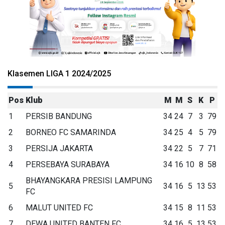
Klasemen LIGA 1 2024/2025
Pos
Klub
M
M
S
K
P
1
PERSIB BANDUNG
34
24
7
3
79
2
BORNEO FC SAMARINDA
34
25
4
5
79
3
PERSIJA JAKARTA
34
22
5
7
71
4
PERSEBAYA SURABAYA
34
16
10
8
58
BHAYANGKARA PRESISI LAMPUNG
5
34
16
5
13
53
FC
6
MALUT UNITED FC
34
15
8
11
53
7
DEWA UNITED BANTEN FC
34
16
5
13
53