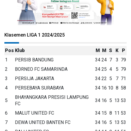
Klasemen LIGA 1 2024/2025
Pos
Klub
M
M
S
K
P
1
PERSIB BANDUNG
34
24
7
3
79
2
BORNEO FC SAMARINDA
34
25
4
5
79
3
PERSIJA JAKARTA
34
22
5
7
71
4
PERSEBAYA SURABAYA
34
16
10
8
58
BHAYANGKARA PRESISI LAMPUNG
5
34
16
5
13
53
FC
6
MALUT UNITED FC
34
15
8
11
53
7
DEWA UNITED BANTEN FC
34
16
5
13
53