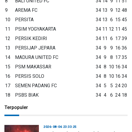
8
BALI UNITED FC
34
14
9
11
51
9
AREMA FC
34
13
9
12
48
10
PERSITA
34
13
6
15
45
11
PSIM YOGYAKARTA
34
11
12
11
45
12
PERSIK KEDIRI
34
11
6
17
39
13
PERSIJAP JEPARA
34
9
9
16
36
14
MADURA UNITED FC
34
9
8
17
35
15
PSM MAKASSAR
34
8
10
16
34
16
PERSIS SOLO
34
8
10
16
34
17
SEMEN PADANG FC
34
5
5
24
20
18
PSBS BIAK
34
4
6
24
18
Terpopuler
2026-08-06 23:33:25