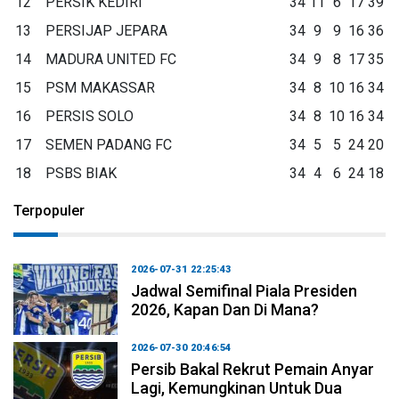
12
PERSIK KEDIRI
34
11
6
17
39
13
PERSIJAP JEPARA
34
9
9
16
36
14
MADURA UNITED FC
34
9
8
17
35
15
PSM MAKASSAR
34
8
10
16
34
16
PERSIS SOLO
34
8
10
16
34
17
SEMEN PADANG FC
34
5
5
24
20
18
PSBS BIAK
34
4
6
24
18
Terpopuler
2026-07-31 22:25:43
Jadwal Semifinal Piala Presiden
2026, Kapan Dan Di Mana?
2026-07-30 20:46:54
Persib Bakal Rekrut Pemain Anyar
Lagi, Kemungkinan Untuk Dua