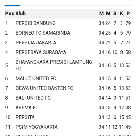
Pos
Klub
M
M
S
K
P
1
PERSIB BANDUNG
34
24
7
3
79
2
BORNEO FC SAMARINDA
34
25
4
5
79
3
PERSIJA JAKARTA
34
22
5
7
71
4
PERSEBAYA SURABAYA
34
16
10
8
58
BHAYANGKARA PRESISI LAMPUNG
5
34
16
5
13
53
FC
6
MALUT UNITED FC
34
15
8
11
53
7
DEWA UNITED BANTEN FC
34
16
5
13
53
8
BALI UNITED FC
34
14
9
11
51
9
AREMA FC
34
13
9
12
48
10
PERSITA
34
13
6
15
45
11
PSIM YOGYAKARTA
34
11
12
11
45