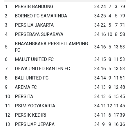
1
PERSIB BANDUNG
34
24
7
3
79
2
BORNEO FC SAMARINDA
34
25
4
5
79
3
PERSIJA JAKARTA
34
22
5
7
71
4
PERSEBAYA SURABAYA
34
16
10
8
58
BHAYANGKARA PRESISI LAMPUNG
5
34
16
5
13
53
FC
6
MALUT UNITED FC
34
15
8
11
53
7
DEWA UNITED BANTEN FC
34
16
5
13
53
8
BALI UNITED FC
34
14
9
11
51
9
AREMA FC
34
13
9
12
48
10
PERSITA
34
13
6
15
45
11
PSIM YOGYAKARTA
34
11
12
11
45
12
PERSIK KEDIRI
34
11
6
17
39
13
PERSIJAP JEPARA
34
9
9
16
36