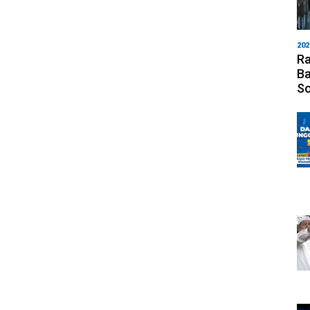
202
Ra
Ba
S