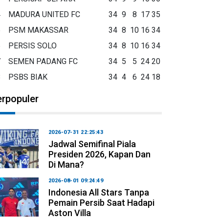
4
MADURA UNITED FC
34
9
8
17
35
5
PSM MAKASSAR
34
8
10
16
34
6
PERSIS SOLO
34
8
10
16
34
7
SEMEN PADANG FC
34
5
5
24
20
8
PSBS BIAK
34
4
6
24
18
erpopuler
2026-07-31 22:25:43
Jadwal Semifinal Piala
Presiden 2026, Kapan Dan
Di Mana?
2026-08-01 09:24:49
Indonesia All Stars Tanpa
Pemain Persib Saat Hadapi
Aston Villa