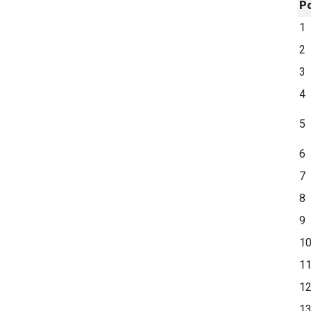
P
1
2
3
4
5
6
7
8
9
1
1
1
1