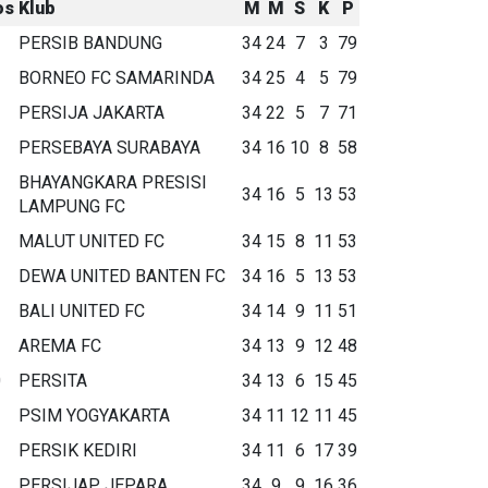
os
Klub
M
M
S
K
P
PERSIB BANDUNG
34
24
7
3
79
BORNEO FC SAMARINDA
34
25
4
5
79
PERSIJA JAKARTA
34
22
5
7
71
PERSEBAYA SURABAYA
34
16
10
8
58
BHAYANGKARA PRESISI
34
16
5
13
53
LAMPUNG FC
MALUT UNITED FC
34
15
8
11
53
DEWA UNITED BANTEN FC
34
16
5
13
53
BALI UNITED FC
34
14
9
11
51
AREMA FC
34
13
9
12
48
0
PERSITA
34
13
6
15
45
1
PSIM YOGYAKARTA
34
11
12
11
45
2
PERSIK KEDIRI
34
11
6
17
39
3
PERSIJAP JEPARA
34
9
9
16
36