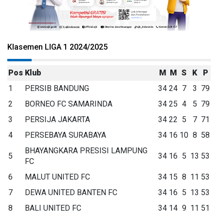
Klasemen LIGA 1 2024/2025
Pos
Klub
M
M
S
K
P
1
PERSIB BANDUNG
34
24
7
3
79
2
BORNEO FC SAMARINDA
34
25
4
5
79
3
PERSIJA JAKARTA
34
22
5
7
71
4
PERSEBAYA SURABAYA
34
16
10
8
58
BHAYANGKARA PRESISI LAMPUNG
5
34
16
5
13
53
FC
6
MALUT UNITED FC
34
15
8
11
53
7
DEWA UNITED BANTEN FC
34
16
5
13
53
8
BALI UNITED FC
34
14
9
11
51