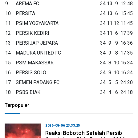
9
AREMA FC
34
13
9
12
48
10
PERSITA
34
13
6
15
45
11
PSIM YOGYAKARTA
34
11
12
11
45
12
PERSIK KEDIRI
34
11
6
17
39
13
PERSIJAP JEPARA
34
9
9
16
36
14
MADURA UNITED FC
34
9
8
17
35
15
PSM MAKASSAR
34
8
10
16
34
16
PERSIS SOLO
34
8
10
16
34
17
SEMEN PADANG FC
34
5
5
24
20
18
PSBS BIAK
34
4
6
24
18
Terpopuler
2026-08-06 23:33:25
Reaksi Bobotoh Setelah Persib