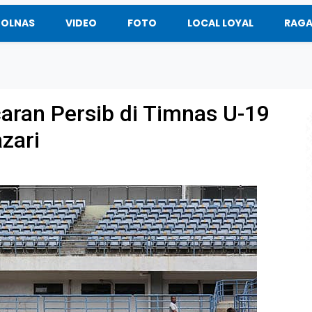
BOLNAS
VIDEO
FOTO
LOCAL LOYAL
RAG
aran Persib di Timnas U-19
zari