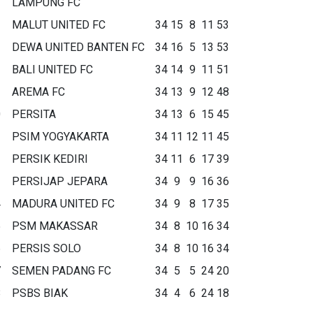
LAMPUNG FC
MALUT UNITED FC
34
15
8
11
53
DEWA UNITED BANTEN FC
34
16
5
13
53
BALI UNITED FC
34
14
9
11
51
AREMA FC
34
13
9
12
48
0
PERSITA
34
13
6
15
45
1
PSIM YOGYAKARTA
34
11
12
11
45
2
PERSIK KEDIRI
34
11
6
17
39
3
PERSIJAP JEPARA
34
9
9
16
36
4
MADURA UNITED FC
34
9
8
17
35
5
PSM MAKASSAR
34
8
10
16
34
6
PERSIS SOLO
34
8
10
16
34
7
SEMEN PADANG FC
34
5
5
24
20
8
PSBS BIAK
34
4
6
24
18