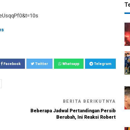
T
eUsqqPf0&t=10s
ws
Facebook
Twitter
Whatsapp
Telegram
BERITA BERIKUTNYA
Beberapa Jadwal Pertandingan Persib
Berubah, Ini Reaksi Robert