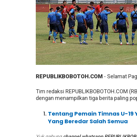
REPUBLIKBOBOTOH.COM
- Selamat Pag
Tim redaksi REPUBLIKBOBOTOH.COM (RBC
dengan menampilkan tiga berita paling pop
Tentang Pemain Timnas U-19 Ya
Yang Beredar Salah Semua
Yuk gabung
channel whatsapp REPUBLIKBO