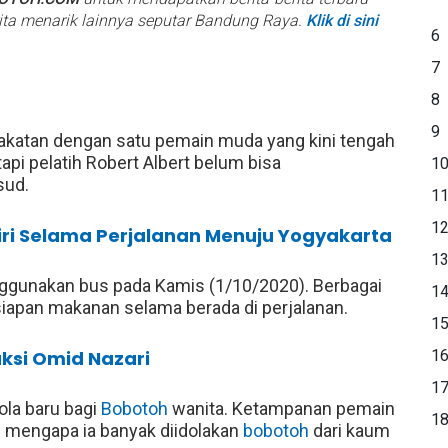
rita menarik lainnya seputar Bandung Raya.
Klik di sini
6
7
8
9
katan dengan satu pemain muda yang kini tengah
pi pelatih Robert Albert belum bisa
1
sud.
1
1
ri Selama Perjalanan Menuju Yogyakarta
1
ggunakan bus pada Kamis (1/10/2020). Berbagai
1
siapan makanan selama berada di perjalanan.
1
ksi Omid Nazari
1
1
ola baru bagi
Bobotoh
wanita. Ketampanan pemain
1
ab mengapa ia banyak diidolakan
bobotoh
dari kaum