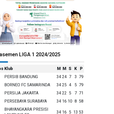
lasemen LIGA 1 2024/2025
os
Klub
M
M
S
K
P
PERSIB BANDUNG
34
24
7
3
79
BORNEO FC SAMARINDA
34
25
4
5
79
PERSIJA JAKARTA
34
22
5
7
71
PERSEBAYA SURABAYA
34
16
10
8
58
BHAYANGKARA PRESISI
34
16
5
13
53