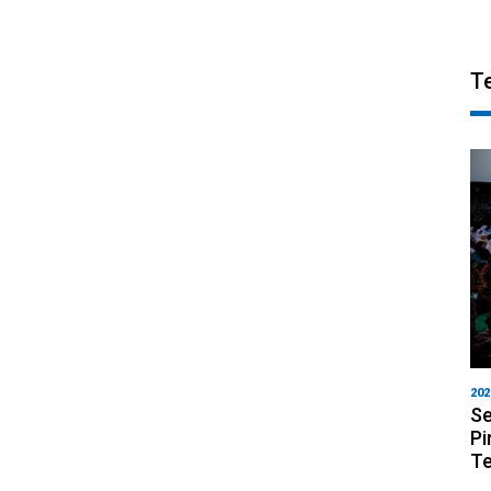
T
202
Se
Pi
T