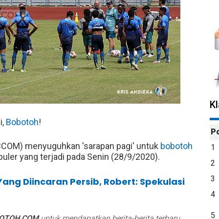
K
i,
Bobotoh
!
P
OM) menyuguhkan 'sarapan pagi' untuk
bobotoh
1
uler yang terjadi pada Senin (28/9/2020).
2
3
ng Diincaran Persib, Robert: Spekulasi
4
5
BOTOH.COM
untuk mendapatkan berita-berita terbaru