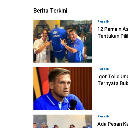
Berita Terkini
Persib
08-08-202
12 Pemain Asi
Tentukan Pil
Persib
08-08-202
Igor Tolic U
Ternyata Bu
Persib
08-08-202
Ada Pesan Ke