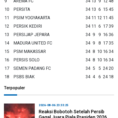
9
AREMA FC
34
13
9
12
48
10
PERSITA
34
13
6
15
45
11
PSIM YOGYAKARTA
34
11
12
11
45
12
PERSIK KEDIRI
34
11
6
17
39
13
PERSIJAP JEPARA
34
9
9
16
36
14
MADURA UNITED FC
34
9
8
17
35
15
PSM MAKASSAR
34
8
10
16
34
16
PERSIS SOLO
34
8
10
16
34
17
SEMEN PADANG FC
34
5
5
24
20
18
PSBS BIAK
34
4
6
24
18
Terpopuler
2026-08-06 23:33:25
Reaksi Bobotoh Setelah Persib
Gagal Juara Piala Presiden 2026