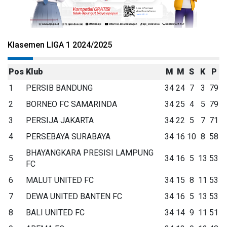
Klasemen LIGA 1 2024/2025
Pos
Klub
M
M
S
K
P
1
PERSIB BANDUNG
34
24
7
3
79
2
BORNEO FC SAMARINDA
34
25
4
5
79
3
PERSIJA JAKARTA
34
22
5
7
71
4
PERSEBAYA SURABAYA
34
16
10
8
58
BHAYANGKARA PRESISI LAMPUNG
5
34
16
5
13
53
FC
6
MALUT UNITED FC
34
15
8
11
53
7
DEWA UNITED BANTEN FC
34
16
5
13
53
8
BALI UNITED FC
34
14
9
11
51