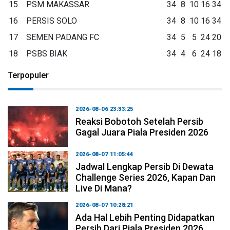
15
PSM MAKASSAR
34
8
10
16
34
16
PERSIS SOLO
34
8
10
16
34
17
SEMEN PADANG FC
34
5
5
24
20
18
PSBS BIAK
34
4
6
24
18
Terpopuler
2026-08-06 23:33:25
Reaksi Bobotoh Setelah Persib
Gagal Juara Piala Presiden 2026
2026-08-07 11:05:44
Jadwal Lengkap Persib Di Dewata
Challenge Series 2026, Kapan Dan
Live Di Mana?
2026-08-07 10:28:21
Ada Hal Lebih Penting Didapatkan
Persib Dari Piala Presiden 2026,