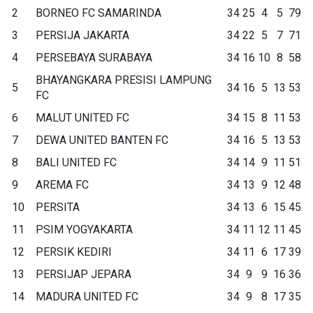
2
BORNEO FC SAMARINDA
34
25
4
5
79
3
PERSIJA JAKARTA
34
22
5
7
71
4
PERSEBAYA SURABAYA
34
16
10
8
58
BHAYANGKARA PRESISI LAMPUNG
5
34
16
5
13
53
FC
6
MALUT UNITED FC
34
15
8
11
53
7
DEWA UNITED BANTEN FC
34
16
5
13
53
8
BALI UNITED FC
34
14
9
11
51
9
AREMA FC
34
13
9
12
48
10
PERSITA
34
13
6
15
45
11
PSIM YOGYAKARTA
34
11
12
11
45
12
PERSIK KEDIRI
34
11
6
17
39
13
PERSIJAP JEPARA
34
9
9
16
36
14
MADURA UNITED FC
34
9
8
17
35