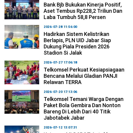
Bank Bjb Bukukan Kinerja Positif,
Aset Tembus Rp228,2 Triliun Dan
Laba Tumbuh 58,8 Persen
2026-07-28 11:56:00
Hadirkan Sistem Kelistrikan
Berlapis, PLN UID Jabar Siap
Dukung Piala Presiden 2026
Stadion Si Jalak
2026-07-27 17:06:18
Telkomsel Perkuat Kesiapsiagaan
Bencana Melalui Gladian PANJI
Relawan TERRA
2026-07-20 17:13:06
Telkomsel Temani Warga Dengan
Paket Bola Gembira Dan Nonton
Bareng Di Lebih Dari 40 Titik
Jabotabek Jabar
2026-07-12 13:07:31