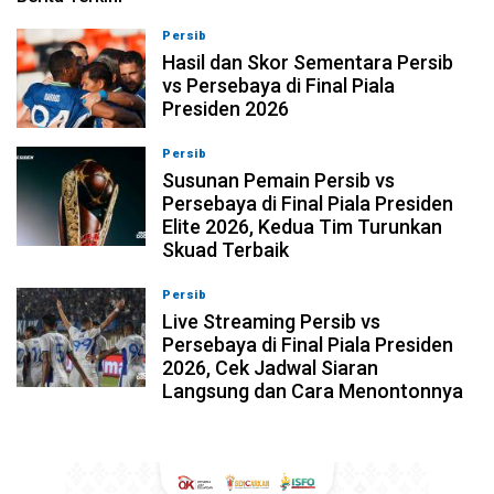
Persib
06-08-2026, 20:57
Hasil dan Skor Sementara Persib
vs Persebaya di Final Piala
Presiden 2026
Persib
06-08-2026, 19:20
Susunan Pemain Persib vs
Persebaya di Final Piala Presiden
Elite 2026, Kedua Tim Turunkan
Skuad Terbaik
Persib
06-08-2026, 17:19
Live Streaming Persib vs
Persebaya di Final Piala Presiden
2026, Cek Jadwal Siaran
Langsung dan Cara Menontonnya