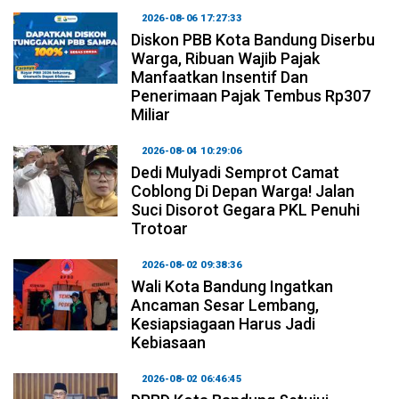
2026-08-06 17:27:33
Diskon PBB Kota Bandung Diserbu
Warga, Ribuan Wajib Pajak
Manfaatkan Insentif Dan
Penerimaan Pajak Tembus Rp307
Miliar
2026-08-04 10:29:06
Dedi Mulyadi Semprot Camat
Coblong Di Depan Warga! Jalan
Suci Disorot Gegara PKL Penuhi
Trotoar
2026-08-02 09:38:36
Wali Kota Bandung Ingatkan
Ancaman Sesar Lembang,
Kesiapsiagaan Harus Jadi
Kebiasaan
2026-08-02 06:46:45