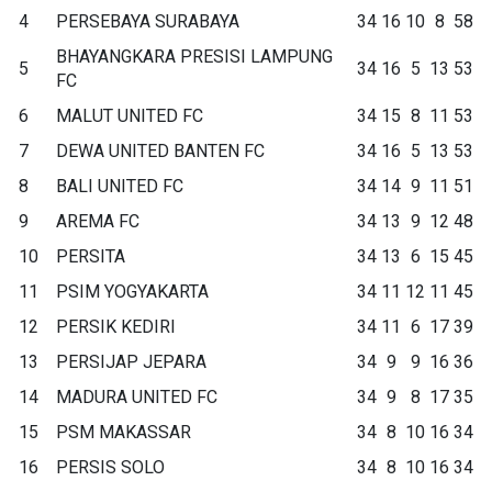
4
PERSEBAYA SURABAYA
34
16
10
8
58
BHAYANGKARA PRESISI LAMPUNG
5
34
16
5
13
53
FC
6
MALUT UNITED FC
34
15
8
11
53
7
DEWA UNITED BANTEN FC
34
16
5
13
53
8
BALI UNITED FC
34
14
9
11
51
9
AREMA FC
34
13
9
12
48
10
PERSITA
34
13
6
15
45
11
PSIM YOGYAKARTA
34
11
12
11
45
12
PERSIK KEDIRI
34
11
6
17
39
13
PERSIJAP JEPARA
34
9
9
16
36
14
MADURA UNITED FC
34
9
8
17
35
15
PSM MAKASSAR
34
8
10
16
34
16
PERSIS SOLO
34
8
10
16
34