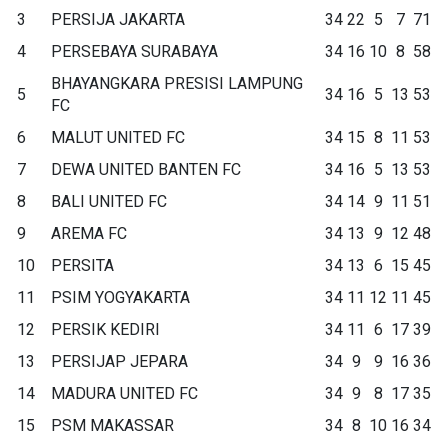
3
PERSIJA JAKARTA
34
22
5
7
71
4
PERSEBAYA SURABAYA
34
16
10
8
58
BHAYANGKARA PRESISI LAMPUNG
5
34
16
5
13
53
FC
6
MALUT UNITED FC
34
15
8
11
53
7
DEWA UNITED BANTEN FC
34
16
5
13
53
8
BALI UNITED FC
34
14
9
11
51
9
AREMA FC
34
13
9
12
48
10
PERSITA
34
13
6
15
45
11
PSIM YOGYAKARTA
34
11
12
11
45
12
PERSIK KEDIRI
34
11
6
17
39
13
PERSIJAP JEPARA
34
9
9
16
36
14
MADURA UNITED FC
34
9
8
17
35
15
PSM MAKASSAR
34
8
10
16
34