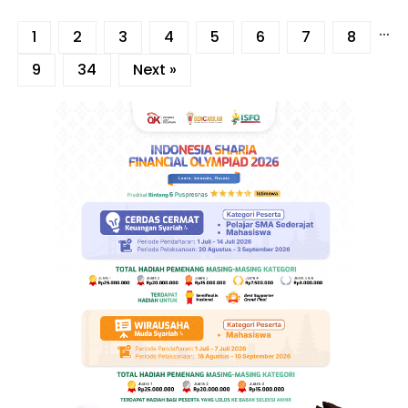
...
1
2
3
4
5
6
7
8
9
34
Next »