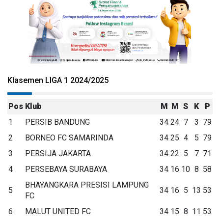
Klasemen LIGA 1 2024/2025
Pos
Klub
M
M
S
K
P
1
PERSIB BANDUNG
34
24
7
3
79
2
BORNEO FC SAMARINDA
34
25
4
5
79
3
PERSIJA JAKARTA
34
22
5
7
71
4
PERSEBAYA SURABAYA
34
16
10
8
58
BHAYANGKARA PRESISI LAMPUNG
5
34
16
5
13
53
FC
6
MALUT UNITED FC
34
15
8
11
53