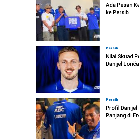
Ada Pesan Ke
ke Persib
Persib
08-08-202
Nilai Skuad 
Danijel Lonča
Persib
08-08-202
Profil Danije
Panjang di E