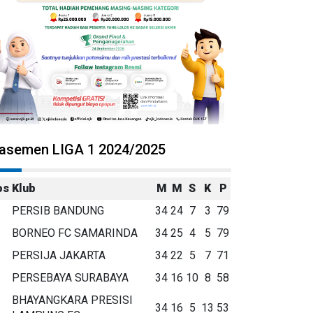
lasemen LIGA 1 2024/2025
os
Klub
M
M
S
K
P
PERSIB BANDUNG
34
24
7
3
79
BORNEO FC SAMARINDA
34
25
4
5
79
PERSIJA JAKARTA
34
22
5
7
71
PERSEBAYA SURABAYA
34
16
10
8
58
BHAYANGKARA PRESISI
34
16
5
13
53