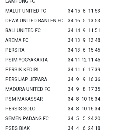
LAMPUNG FC
MALUT UNITED FC
34
15
8
11
53
DEWA UNITED BANTEN FC
34
16
5
13
53
BALI UNITED FC
34
14
9
11
51
AREMA FC
34
13
9
12
48
0
PERSITA
34
13
6
15
45
1
PSIM YOGYAKARTA
34
11
12
11
45
2
PERSIK KEDIRI
34
11
6
17
39
3
PERSIJAP JEPARA
34
9
9
16
36
4
MADURA UNITED FC
34
9
8
17
35
5
PSM MAKASSAR
34
8
10
16
34
6
PERSIS SOLO
34
8
10
16
34
7
SEMEN PADANG FC
34
5
5
24
20
8
PSBS BIAK
34
4
6
24
18