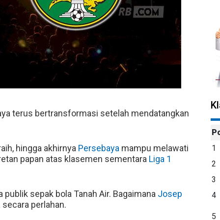
K
ya terus bertransformasi setelah mendatangkan
P
raih, hingga akhirnya
Persebaya
mampu melawati
1
deretan papan atas klasemen sementara
Liga 1
2
3
 publik sepak bola Tanah Air. Bagaimana
Josep
4
a
secara perlahan.
5