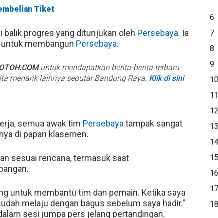
Pembelian Tiket
6
balik progres yang ditunjukan oleh
Persebaya
. Ia
7
us untuk membangun
Persebaya
.
8
9
BOTOH.COM
untuk mendapatkan berita-berita terbaru
rita menarik lainnya seputar Bandung Raya.
Klik di sini
1
1
1
kerja, semua awak tim
Persebaya
tampak sangat
1
nya di papan klasemen.
1
an sesuai rencana, termasuk saat
1
apangan.
1
1
tang untuk membantu tim dan pemain. Ketika saya
sudah melaju dengan bagus sebelum saya hadir."
1
alam sesi jumpa pers jelang pertandingan.