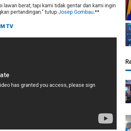
 lawan berat, tapi kami tidak gentar dan kami ingin
an pertandingan." tutup
Josep Gombau
.**
M TV
R