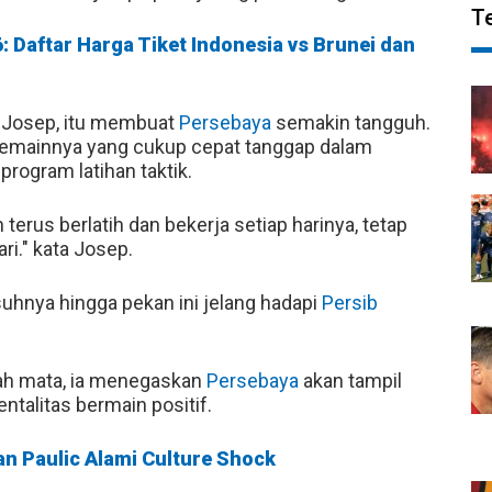
T
6: Daftar Harga Tiket Indonesia vs Brunei dan
ut Josep, itu membuat
Persebaya
semakin tangguh.
 pemainnya yang cukup cepat tanggap dalam
rogram latihan taktik.
 terus berlatih dan bekerja setiap harinya, tetap
ri." kata Josep.
uhnya hingga pekan ini jelang hadapi
Persib
lah mata, ia menegaskan
Persebaya
akan tampil
talitas bermain positif.
an Paulic Alami Culture Shock