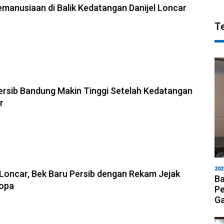
manusiaan di Balik Kedatangan Danijel Loncar
T
6, 18:39
Persib Bandung Makin Tinggi Setelah Kedatangan
r
6, 17:54
202
l Loncar, Bek Baru Persib dengan Rekam Jejak
Ba
ropa
Pe
Ga