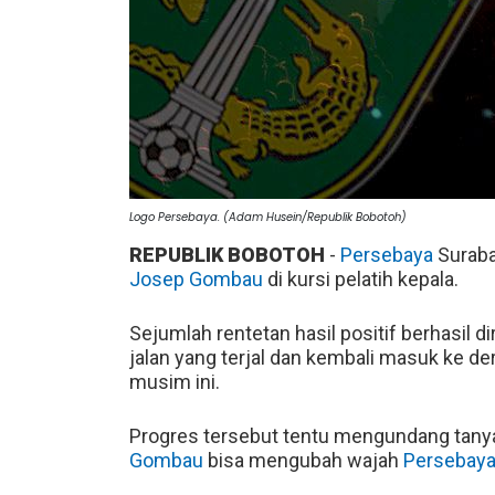
Logo Persebaya. (Adam Husein/Republik Bobotoh)
REPUBLIK BOBOTOH
-
Persebaya
Suraba
Josep Gombau
di kursi pelatih kepala.
Sejumlah rentetan hasil positif berhasil di
jalan yang terjal dan kembali masuk ke 
musim ini.
Progres tersebut tentu mengundang tanya
Gombau
bisa mengubah wajah
Persebay