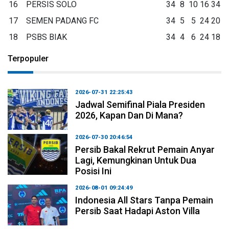
16
PERSIS SOLO
34
8
10
16
34
17
SEMEN PADANG FC
34
5
5
24
20
18
PSBS BIAK
34
4
6
24
18
Terpopuler
2026-07-31 22:25:43
Jadwal Semifinal Piala Presiden
2026, Kapan Dan Di Mana?
2026-07-30 20:46:54
Persib Bakal Rekrut Pemain Anyar
Lagi, Kemungkinan Untuk Dua
Posisi Ini
2026-08-01 09:24:49
Indonesia All Stars Tanpa Pemain
Persib Saat Hadapi Aston Villa