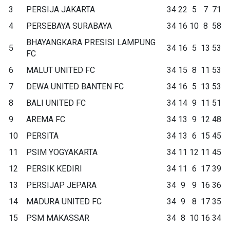
3
PERSIJA JAKARTA
34
22
5
7
71
4
PERSEBAYA SURABAYA
34
16
10
8
58
BHAYANGKARA PRESISI LAMPUNG
5
34
16
5
13
53
FC
6
MALUT UNITED FC
34
15
8
11
53
7
DEWA UNITED BANTEN FC
34
16
5
13
53
8
BALI UNITED FC
34
14
9
11
51
9
AREMA FC
34
13
9
12
48
10
PERSITA
34
13
6
15
45
11
PSIM YOGYAKARTA
34
11
12
11
45
12
PERSIK KEDIRI
34
11
6
17
39
13
PERSIJAP JEPARA
34
9
9
16
36
14
MADURA UNITED FC
34
9
8
17
35
15
PSM MAKASSAR
34
8
10
16
34