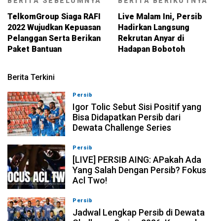
BERITA SEBELUMNYA
BERITA BERIKUTNYA
TelkomGroup Siaga RAFI
Live Malam Ini, Persib
2022 Wujudkan Kepuasan
Hadirkan Langsung
Pelanggan Serta Berikan
Rekrutan Anyar di
Paket Bantuan
Hadapan Bobotoh
Berita Terkini
Persib
08-08-2026, 11:28
Igor Tolic Sebut Sisi Positif yang
Bisa Didapatkan Persib dari
Dewata Challenge Series
Persib
07-08-2026, 19:08
[LIVE] PERSIB AING: APakah Ada
Yang Salah Dengan Persib? Fokus
Acl Two!
Persib
07-08-2026, 11:05
Jadwal Lengkap Persib di Dewata