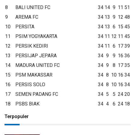
8
BALI UNITED FC
34
14
9
11
51
9
AREMA FC
34
13
9
12
48
10
PERSITA
34
13
6
15
45
11
PSIM YOGYAKARTA
34
11
12
11
45
12
PERSIK KEDIRI
34
11
6
17
39
13
PERSIJAP JEPARA
34
9
9
16
36
14
MADURA UNITED FC
34
9
8
17
35
15
PSM MAKASSAR
34
8
10
16
34
16
PERSIS SOLO
34
8
10
16
34
17
SEMEN PADANG FC
34
5
5
24
20
18
PSBS BIAK
34
4
6
24
18
Terpopuler