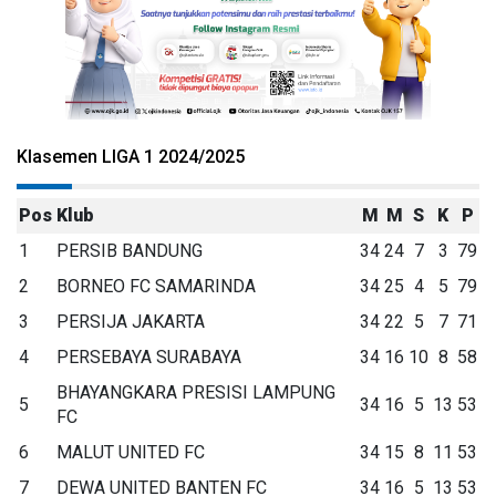
Klasemen LIGA 1 2024/2025
Pos
Klub
M
M
S
K
P
1
PERSIB BANDUNG
34
24
7
3
79
2
BORNEO FC SAMARINDA
34
25
4
5
79
3
PERSIJA JAKARTA
34
22
5
7
71
4
PERSEBAYA SURABAYA
34
16
10
8
58
BHAYANGKARA PRESISI LAMPUNG
5
34
16
5
13
53
FC
6
MALUT UNITED FC
34
15
8
11
53
7
DEWA UNITED BANTEN FC
34
16
5
13
53