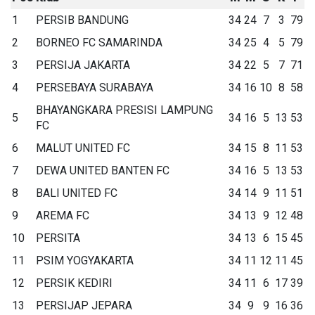
1
PERSIB BANDUNG
34
24
7
3
79
2
BORNEO FC SAMARINDA
34
25
4
5
79
3
PERSIJA JAKARTA
34
22
5
7
71
4
PERSEBAYA SURABAYA
34
16
10
8
58
BHAYANGKARA PRESISI LAMPUNG
5
34
16
5
13
53
FC
6
MALUT UNITED FC
34
15
8
11
53
7
DEWA UNITED BANTEN FC
34
16
5
13
53
8
BALI UNITED FC
34
14
9
11
51
9
AREMA FC
34
13
9
12
48
10
PERSITA
34
13
6
15
45
11
PSIM YOGYAKARTA
34
11
12
11
45
12
PERSIK KEDIRI
34
11
6
17
39
13
PERSIJAP JEPARA
34
9
9
16
36