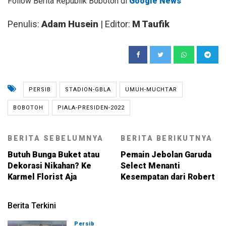
Follow Berita Republik Bobotoh di
Google News
Penulis:
Adam Husein
| Editor:
M Taufik
PERSIB
STADION-GBLA
UMUH-MUCHTAR
BOBOTOH
PIALA-PRESIDEN-2022
BERITA SEBELUMNYA
BERITA BERIKUTNYA
Butuh Bunga Buket atau
Pemain Jebolan Garuda
Dekorasi Nikahan? Ke
Select Menanti
Karmel Florist Aja
Kesempatan dari Robert
Berita Terkini
Persib
08-08-2026, 21:26