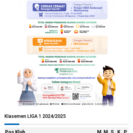
Klasemen LIGA 1 2024/2025
Pos
Klub
M
M
S
K
P