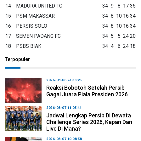
14
MADURA UNITED FC
34
9
8
17
35
15
PSM MAKASSAR
34
8
10
16
34
16
PERSIS SOLO
34
8
10
16
34
17
SEMEN PADANG FC
34
5
5
24
20
18
PSBS BIAK
34
4
6
24
18
Terpopuler
2026-08-06 23:33:25
Reaksi Bobotoh Setelah Persib
Gagal Juara Piala Presiden 2026
2026-08-07 11:05:44
Jadwal Lengkap Persib Di Dewata
Challenge Series 2026, Kapan Dan
Live Di Mana?
2026-08-07 10:08:58