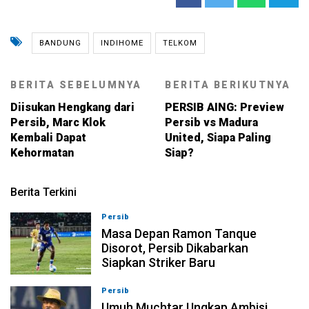
BANDUNG
INDIHOME
TELKOM
BERITA SEBELUMNYA
BERITA BERIKUTNYA
Diisukan Hengkang dari
PERSIB AING: Preview
Persib, Marc Klok
Persib vs Madura
Kembali Dapat
United, Siapa Paling
Kehormatan
Siap?
Berita Terkini
Persib
09-08-2026, 13:31
Masa Depan Ramon Tanque
Disorot, Persib Dikabarkan
Siapkan Striker Baru
Persib
09-08-2026, 13:18
Umuh Muchtar Ungkap Ambisi