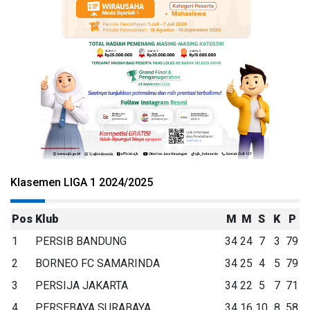
Klasemen LIGA 1 2024/2025
Pos
Klub
M
M
S
K
P
1
PERSIB BANDUNG
34
24
7
3
79
2
BORNEO FC SAMARINDA
34
25
4
5
79
3
PERSIJA JAKARTA
34
22
5
7
71
4
PERSEBAYA SURABAYA
34
16
10
8
58