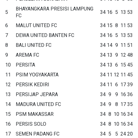
BHAYANGKARA PRESISI LAMPUNG
5
34
16
5
13
53
FC
6
MALUT UNITED FC
34
15
8
11
53
7
DEWA UNITED BANTEN FC
34
16
5
13
53
8
BALI UNITED FC
34
14
9
11
51
9
AREMA FC
34
13
9
12
48
10
PERSITA
34
13
6
15
45
11
PSIM YOGYAKARTA
34
11
12
11
45
12
PERSIK KEDIRI
34
11
6
17
39
13
PERSIJAP JEPARA
34
9
9
16
36
14
MADURA UNITED FC
34
9
8
17
35
15
PSM MAKASSAR
34
8
10
16
34
16
PERSIS SOLO
34
8
10
16
34
17
SEMEN PADANG FC
34
5
5
24
20