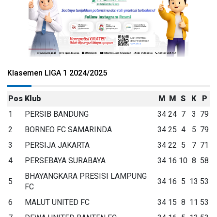
Klasemen LIGA 1 2024/2025
Pos
Klub
M
M
S
K
P
1
PERSIB BANDUNG
34
24
7
3
79
2
BORNEO FC SAMARINDA
34
25
4
5
79
3
PERSIJA JAKARTA
34
22
5
7
71
4
PERSEBAYA SURABAYA
34
16
10
8
58
BHAYANGKARA PRESISI LAMPUNG
5
34
16
5
13
53
FC
6
MALUT UNITED FC
34
15
8
11
53