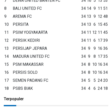
7
DEWA UNITED BANTEN FC
34
16
5
13
53
8
BALI UNITED FC
34
14
9
11
51
9
AREMA FC
34
13
9
12
48
10
PERSITA
34
13
6
15
45
11
PSIM YOGYAKARTA
34
11
12
11
45
12
PERSIK KEDIRI
34
11
6
17
39
13
PERSIJAP JEPARA
34
9
9
16
36
14
MADURA UNITED FC
34
9
8
17
35
15
PSM MAKASSAR
34
8
10
16
34
16
PERSIS SOLO
34
8
10
16
34
17
SEMEN PADANG FC
34
5
5
24
20
18
PSBS BIAK
34
4
6
24
18
Terpopuler