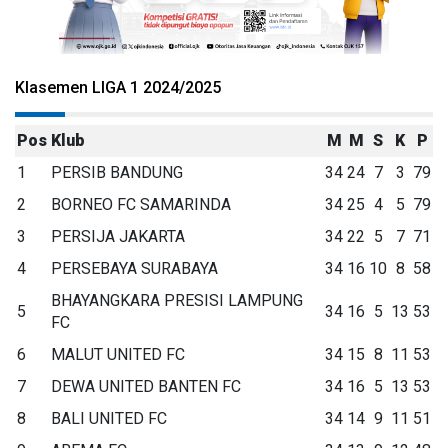
Klasemen LIGA 1 2024/2025
Pos
Klub
M
M
S
K
P
1
PERSIB BANDUNG
34
24
7
3
79
2
BORNEO FC SAMARINDA
34
25
4
5
79
3
PERSIJA JAKARTA
34
22
5
7
71
4
PERSEBAYA SURABAYA
34
16
10
8
58
BHAYANGKARA PRESISI LAMPUNG
5
34
16
5
13
53
FC
6
MALUT UNITED FC
34
15
8
11
53
7
DEWA UNITED BANTEN FC
34
16
5
13
53
8
BALI UNITED FC
34
14
9
11
51