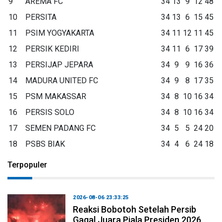
9
AREMA FC
34
13
9
12
48
10
PERSITA
34
13
6
15
45
11
PSIM YOGYAKARTA
34
11
12
11
45
12
PERSIK KEDIRI
34
11
6
17
39
13
PERSIJAP JEPARA
34
9
9
16
36
14
MADURA UNITED FC
34
9
8
17
35
15
PSM MAKASSAR
34
8
10
16
34
16
PERSIS SOLO
34
8
10
16
34
17
SEMEN PADANG FC
34
5
5
24
20
18
PSBS BIAK
34
4
6
24
18
Terpopuler
2026-08-06 23:33:25
Reaksi Bobotoh Setelah Persib
Gagal Juara Piala Presiden 2026