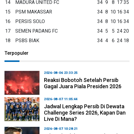
14
MADURA UNITED FC
34
9
8
17
35
15
PSM MAKASSAR
34
8
10
16
34
16
PERSIS SOLO
34
8
10
16
34
17
SEMEN PADANG FC
34
5
5
24
20
18
PSBS BIAK
34
4
6
24
18
Terpopuler
2026-08-06 23:33:25
Reaksi Bobotoh Setelah Persib
Gagal Juara Piala Presiden 2026
2026-08-07 11:05:44
Jadwal Lengkap Persib Di Dewata
Challenge Series 2026, Kapan Dan
Live Di Mana?
2026-08-07 10:28:21