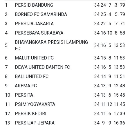
1
PERSIB BANDUNG
34
24
7
3
79
2
BORNEO FC SAMARINDA
34
25
4
5
79
3
PERSIJA JAKARTA
34
22
5
7
71
4
PERSEBAYA SURABAYA
34
16
10
8
58
BHAYANGKARA PRESISI LAMPUNG
5
34
16
5
13
53
FC
6
MALUT UNITED FC
34
15
8
11
53
7
DEWA UNITED BANTEN FC
34
16
5
13
53
8
BALI UNITED FC
34
14
9
11
51
9
AREMA FC
34
13
9
12
48
10
PERSITA
34
13
6
15
45
11
PSIM YOGYAKARTA
34
11
12
11
45
12
PERSIK KEDIRI
34
11
6
17
39
13
PERSIJAP JEPARA
34
9
9
16
36