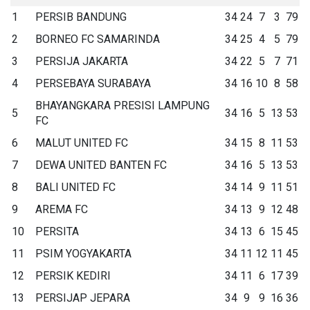
1
PERSIB BANDUNG
34
24
7
3
79
2
BORNEO FC SAMARINDA
34
25
4
5
79
3
PERSIJA JAKARTA
34
22
5
7
71
4
PERSEBAYA SURABAYA
34
16
10
8
58
BHAYANGKARA PRESISI LAMPUNG
5
34
16
5
13
53
FC
6
MALUT UNITED FC
34
15
8
11
53
7
DEWA UNITED BANTEN FC
34
16
5
13
53
8
BALI UNITED FC
34
14
9
11
51
9
AREMA FC
34
13
9
12
48
10
PERSITA
34
13
6
15
45
11
PSIM YOGYAKARTA
34
11
12
11
45
12
PERSIK KEDIRI
34
11
6
17
39
13
PERSIJAP JEPARA
34
9
9
16
36