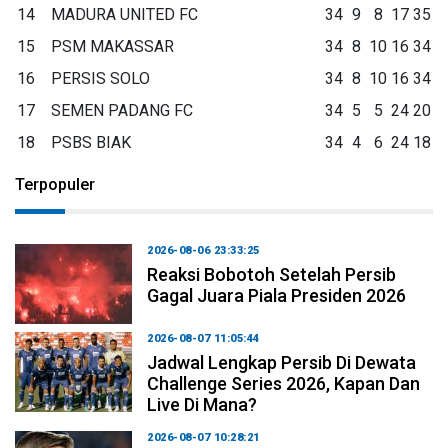
14
MADURA UNITED FC
34
9
8
17
35
15
PSM MAKASSAR
34
8
10
16
34
16
PERSIS SOLO
34
8
10
16
34
17
SEMEN PADANG FC
34
5
5
24
20
18
PSBS BIAK
34
4
6
24
18
Terpopuler
2026-08-06 23:33:25
Reaksi Bobotoh Setelah Persib
Gagal Juara Piala Presiden 2026
2026-08-07 11:05:44
Jadwal Lengkap Persib Di Dewata
Challenge Series 2026, Kapan Dan
Live Di Mana?
2026-08-07 10:28:21