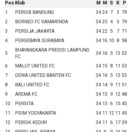
Pos
Klub
M
M
S
K
P
1
PERSIB BANDUNG
34
24
7
3
79
2
BORNEO FC SAMARINDA
34
25
4
5
79
3
PERSIJA JAKARTA
34
22
5
7
71
4
PERSEBAYA SURABAYA
34
16
10
8
58
BHAYANGKARA PRESISI LAMPUNG
5
34
16
5
13
53
FC
6
MALUT UNITED FC
34
15
8
11
53
7
DEWA UNITED BANTEN FC
34
16
5
13
53
8
BALI UNITED FC
34
14
9
11
51
9
AREMA FC
34
13
9
12
48
10
PERSITA
34
13
6
15
45
11
PSIM YOGYAKARTA
34
11
12
11
45
12
PERSIK KEDIRI
34
11
6
17
39
13
PERSIJAP JEPARA
34
9
9
16
36