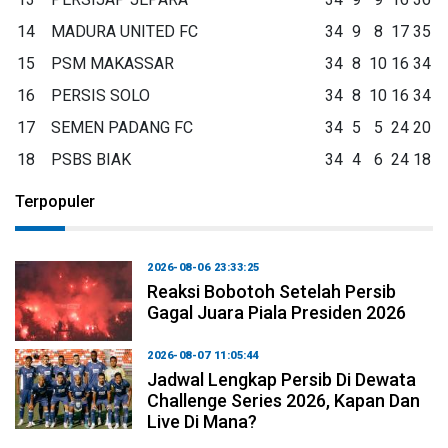
14
MADURA UNITED FC
34
9
8
17
35
15
PSM MAKASSAR
34
8
10
16
34
16
PERSIS SOLO
34
8
10
16
34
17
SEMEN PADANG FC
34
5
5
24
20
18
PSBS BIAK
34
4
6
24
18
Terpopuler
2026-08-06 23:33:25
Reaksi Bobotoh Setelah Persib
Gagal Juara Piala Presiden 2026
2026-08-07 11:05:44
Jadwal Lengkap Persib Di Dewata
Challenge Series 2026, Kapan Dan
Live Di Mana?