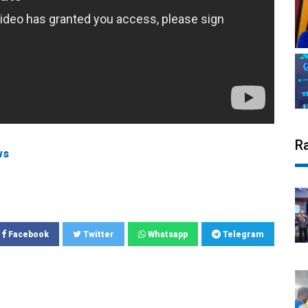
R
ws
Facebook
Twitter
Whatsapp
Telegram