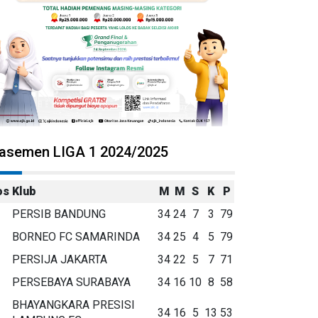
lasemen LIGA 1 2024/2025
os
Klub
M
M
S
K
P
PERSIB BANDUNG
34
24
7
3
79
BORNEO FC SAMARINDA
34
25
4
5
79
PERSIJA JAKARTA
34
22
5
7
71
PERSEBAYA SURABAYA
34
16
10
8
58
BHAYANGKARA PRESISI
34
16
5
13
53