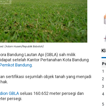
ited. (Adam Husein/Republik Bobotoh)
K
lora Bandung Lautan Api (GBLA) sah milik
didapat setelah Kantor Pertanahan Kota Bandung
P
Pemkot Bandung
.
1
n sertifikasi sejumlah objek tanah yang menjadi
2
 hak.
3
dion GBLA
seluas 160.652 meter persegi dan
4
ter persegi.
5