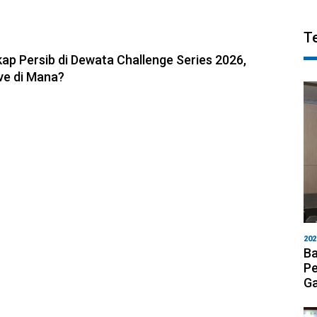
T
6, 11:05
ap Persib di Dewata Challenge Series 2026,
ve di Mana?
202
Ba
Pe
Ga