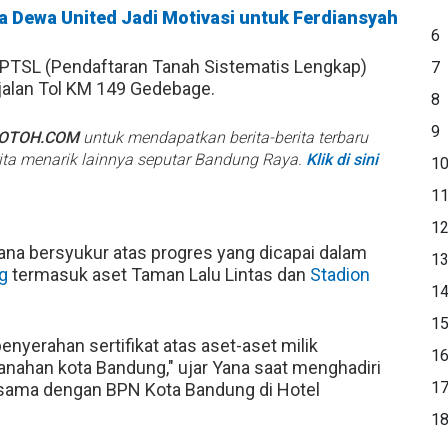
a Dewa United Jadi Motivasi untuk Ferdiansyah
6
ram PTSL (Pendaftaran Tanah Sistematis Lengkap)
7
jalan Tol KM 149 Gedebage.
8
9
BOTOH.COM
untuk mendapatkan berita-berita terbaru
rita menarik lainnya seputar Bandung Raya.
Klik di sini
1
1
1
yana bersyukur atas progres yang dicapai dalam
1
g
termasuk aset Taman Lalu Lintas dan
Stadion
1
1
enyerahan sertifikat atas aset-aset milik
1
anahan kota Bandung," ujar Yana saat menghadiri
1
rsama dengan BPN Kota Bandung di Hotel
1