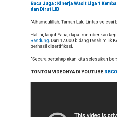
Baca Juga : Kinerja Wasit Liga 1 Kemb
dan Dirut LIB
"Alhamdulillah, Taman Lalu Lintas selesa
Hal ini, lanjut Yana, dapat memberikan ke
Bandung
. Dari 17.000 bidang tanah milik
berhasil disertifikasi.
"Secara bertahap akan kita selesaikan ber
TONTON VIDEONYA DI YOUTUBE
RBCO