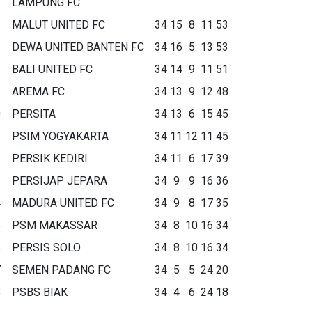
LAMPUNG FC
MALUT UNITED FC
34
15
8
11
53
DEWA UNITED BANTEN FC
34
16
5
13
53
BALI UNITED FC
34
14
9
11
51
AREMA FC
34
13
9
12
48
0
PERSITA
34
13
6
15
45
1
PSIM YOGYAKARTA
34
11
12
11
45
2
PERSIK KEDIRI
34
11
6
17
39
3
PERSIJAP JEPARA
34
9
9
16
36
4
MADURA UNITED FC
34
9
8
17
35
5
PSM MAKASSAR
34
8
10
16
34
6
PERSIS SOLO
34
8
10
16
34
7
SEMEN PADANG FC
34
5
5
24
20
8
PSBS BIAK
34
4
6
24
18