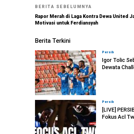
BERITA SEBELUMNYA
Rapor Merah di Laga Kontra Dewa United J
Motivasi untuk Ferdiansyah
Berita Terkini
Persib
08-08-202
Igor Tolic Se
Dewata Chall
Persib
07-08-202
[LIVE] PERSI
Fokus Acl Tw