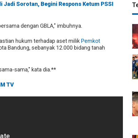
ali Jadi Sorotan, Begini Respons Ketum PSSI
T
i bersama dengan GBLA," imbuhnya.
pastian hukum terhadap aset milik
Pemkot
 Kota Bandung, sebanyak 12.000 bidang tanah
sama-sama," kata dia.**
M TV