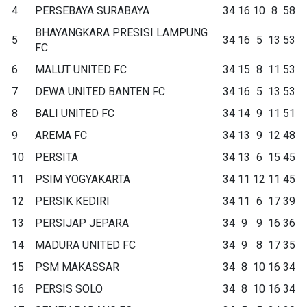
4
PERSEBAYA SURABAYA
34
16
10
8
58
BHAYANGKARA PRESISI LAMPUNG
5
34
16
5
13
53
FC
6
MALUT UNITED FC
34
15
8
11
53
7
DEWA UNITED BANTEN FC
34
16
5
13
53
8
BALI UNITED FC
34
14
9
11
51
9
AREMA FC
34
13
9
12
48
10
PERSITA
34
13
6
15
45
11
PSIM YOGYAKARTA
34
11
12
11
45
12
PERSIK KEDIRI
34
11
6
17
39
13
PERSIJAP JEPARA
34
9
9
16
36
14
MADURA UNITED FC
34
9
8
17
35
15
PSM MAKASSAR
34
8
10
16
34
16
PERSIS SOLO
34
8
10
16
34