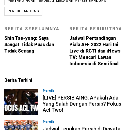
PERTANDINGAN TERDEKAT MELAWAN PERSIB BANDUNG
PERSIB BANDUNG
BERITA SEBELUMNYA
BERITA BERIKUTNYA
Shin Tae-yong: Saya
Jadwal Pertandingan
Sangat Tidak Puas dan
Piala AFF 2022 Hari Ini
Tidak Senang
Live di RCTI dan iNews
TV: Mencari Lawan
Indonesia di Semifinal
Berita Terkini
Persib
07-08-2026, 19:08
[LIVE] PERSIB AING: APakah Ada
Yang Salah Dengan Persib? Fokus
Acl Two!
Persib
07-08-2026, 11:05
Jadwal Lengkap Persib di Dewata