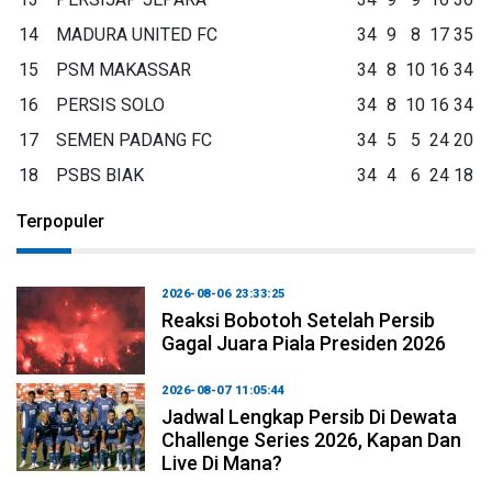
14
MADURA UNITED FC
34
9
8
17
35
15
PSM MAKASSAR
34
8
10
16
34
16
PERSIS SOLO
34
8
10
16
34
17
SEMEN PADANG FC
34
5
5
24
20
18
PSBS BIAK
34
4
6
24
18
Terpopuler
2026-08-06 23:33:25
Reaksi Bobotoh Setelah Persib
Gagal Juara Piala Presiden 2026
2026-08-07 11:05:44
Jadwal Lengkap Persib Di Dewata
Challenge Series 2026, Kapan Dan
Live Di Mana?