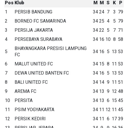
Pos
Klub
M
M
S
K
P
1
PERSIB BANDUNG
34
24
7
3
79
2
BORNEO FC SAMARINDA
34
25
4
5
79
3
PERSIJA JAKARTA
34
22
5
7
71
4
PERSEBAYA SURABAYA
34
16
10
8
58
BHAYANGKARA PRESISI LAMPUNG
5
34
16
5
13
53
FC
6
MALUT UNITED FC
34
15
8
11
53
7
DEWA UNITED BANTEN FC
34
16
5
13
53
8
BALI UNITED FC
34
14
9
11
51
9
AREMA FC
34
13
9
12
48
10
PERSITA
34
13
6
15
45
11
PSIM YOGYAKARTA
34
11
12
11
45
12
PERSIK KEDIRI
34
11
6
17
39
13
PERSIJAP JEPARA
34
9
9
16
36