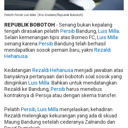
Pelatih Persib Luis Milla. (Kris Andieka/Republik Bobotoh)
REPUBLIK BOBOTOH
- Senang bukan kepalang
tengah dirasakan pelatih
Persib
Bandung,
Luis Milla
.
Selain kemenangan tipis atas Borneo FC,
Luis Milla
senang karena
Persib
Bandung telah berhasil
mendapatkan sosok pemain baru, yakni
Rezaldi
Hehanusa
.
Kedatangan
Rezaldi Hehanusa
menjadi jawaban atas
banyaknya pertanyaan dari bobotoh soal sosok yang
diinginkan
Luis Milla
. Bahkan untuk mendatangkan
Rezaldi ke Bandung,
Persib
harus menebus
kontraknya di Persija atau dengan skema transfer.
Pelatih
Persib
,
Luis Milla
menjelaskan, kehadiran
Rezaldi melengkapi kekurangan yang ada di skuad
Maung Bandung setelah cederanya Zalnando dan