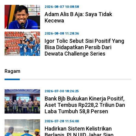
2026-08-07 10:08:58
Adam Alis B Aja: Saya Tidak
Kecewa
2026-08-08 11:28:36
Igor Tolic Sebut Sisi Positif Yang
Bisa Didapatkan Persib Dari
Dewata Challenge Series
Ragam
2026-07-30 18:26:25
Bank Bjb Bukukan Kinerja Positif,
Aset Tembus Rp228,2 Triliun Dan
Laba Tumbuh 58,8 Persen
2026-07-28 11:56:00
Hadirkan Sistem Kelistrikan
Berlapis, PLN UID Jabar Siap