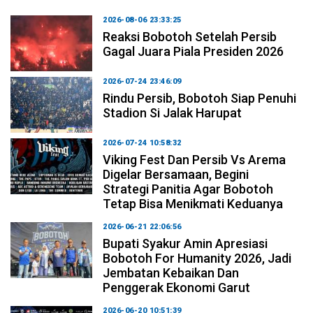
2026-08-06 23:33:25
Reaksi Bobotoh Setelah Persib
Gagal Juara Piala Presiden 2026
2026-07-24 23:46:09
Rindu Persib, Bobotoh Siap Penuhi
Stadion Si Jalak Harupat
2026-07-24 10:58:32
Viking Fest Dan Persib Vs Arema
Digelar Bersamaan, Begini
Strategi Panitia Agar Bobotoh
Tetap Bisa Menikmati Keduanya
2026-06-21 22:06:56
Bupati Syakur Amin Apresiasi
Bobotoh For Humanity 2026, Jadi
Jembatan Kebaikan Dan
Penggerak Ekonomi Garut
2026-06-20 10:51:39