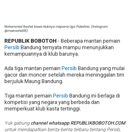
Mohammed Rashid bawa klubnya mejuarai Liga Palestina. (Instagram
@moerashid95)
REPUBLIK BOBOTOH
- Beberapa mantan pemain
Persib
Bandung ternyata mampu menunjukkan
kemampuannya di klub barunya.
Ada tiga mantan pemain
Persib
Bandung yang mulai
gacor dan moncer setelah mereka meninggalan tim
berjuluk Maung Bandung.
Tiga mantan pemain
Persib
Bandung ini berlaga di
kompetisi yang negara yang berbeda dan
memperkuat klub kasta tertinggi.
Yuk gabung
channel whatsapp REPUBLIKBOBOTOH.COM
untuk mendapatkan berita-berita terbaru tentang Persib,