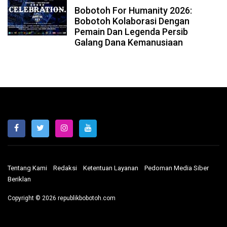
Bobotoh For Humanity 2026:
Bobotoh Kolaborasi Dengan
Pemain Dan Legenda Persib
Galang Dana Kemanusiaan
Tentang Kami
Redaksi
Ketentuan Layanan
Pedoman Media Siber
Beriklan
Copyright © 2026 republikbobotoh.com