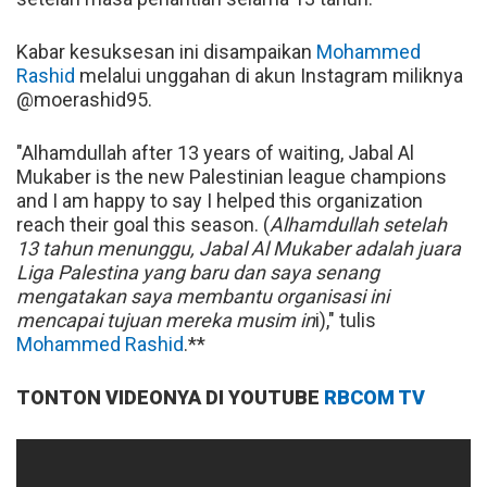
Kabar kesuksesan ini disampaikan
Mohammed
Rashid
melalui unggahan di akun Instagram miliknya
@moerashid95.
"Alhamdullah after 13 years of waiting, Jabal Al
Mukaber is the new Palestinian league champions
and I am happy to say I helped this organization
reach their goal this season. (
Alhamdullah setelah
13 tahun menunggu, Jabal Al Mukaber adalah juara
Liga Palestina yang baru dan saya senang
mengatakan saya membantu organisasi ini
mencapai tujuan mereka musim in
i)," tulis
Mohammed Rashid
.**
TONTON VIDEONYA DI YOUTUBE
RBCOM TV