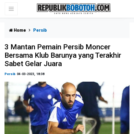
Home
Persib
3 Mantan Pemain Persib Moncer
Bersama Klub Barunya yang Terakhir
Sabet Gelar Juara
Persib
04-03-2023, 18:38