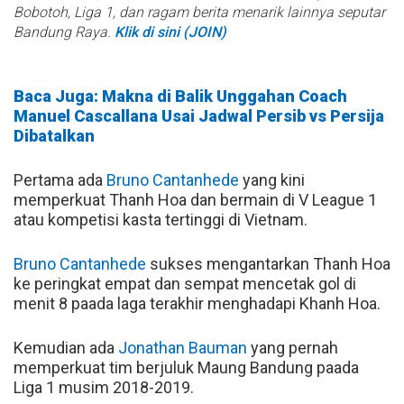
Bobotoh, Liga 1, dan ragam berita menarik lainnya seputar
Bandung Raya.
Klik di sini (JOIN)
Baca Juga: Makna di Balik Unggahan Coach
Manuel Cascallana Usai Jadwal Persib vs Persija
Dibatalkan
Pertama ada
Bruno Cantanhede
yang kini
memperkuat Thanh Hoa dan bermain di V League 1
atau kompetisi kasta tertinggi di Vietnam.
Bruno Cantanhede
sukses mengantarkan Thanh Hoa
ke peringkat empat dan sempat mencetak gol di
menit 8 paada laga terakhir menghadapi Khanh Hoa.
Kemudian ada
Jonathan Bauman
yang pernah
memperkuat tim berjuluk Maung Bandung paada
Liga 1 musim 2018-2019.