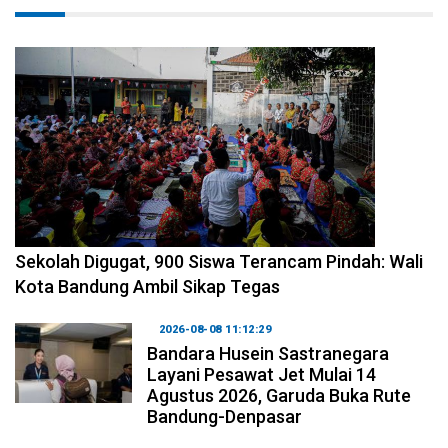
2026-08-08 14:10:48
Sekolah Digugat, 900 Siswa Terancam Pindah: Wali
Kota Bandung Ambil Sikap Tegas
2026-08-08 11:12:29
Bandara Husein Sastranegara
Layani Pesawat Jet Mulai 14
Agustus 2026, Garuda Buka Rute
Bandung-Denpasar