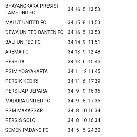
BHAYANGKARA PRESISI
34
16
5
13
53
LAMPUNG FC
MALUT UNITED FC
34
15
8
11
53
DEWA UNITED BANTEN FC
34
16
5
13
53
BALI UNITED FC
34
14
9
11
51
AREMA FC
34
13
9
12
48
0
PERSITA
34
13
6
15
45
1
PSIM YOGYAKARTA
34
11
12
11
45
2
PERSIK KEDIRI
34
11
6
17
39
3
PERSIJAP JEPARA
34
9
9
16
36
4
MADURA UNITED FC
34
9
8
17
35
5
PSM MAKASSAR
34
8
10
16
34
6
PERSIS SOLO
34
8
10
16
34
7
SEMEN PADANG FC
34
5
5
24
20