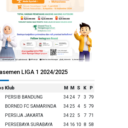
lasemen LIGA 1 2024/2025
os
Klub
M
M
S
K
P
PERSIB BANDUNG
34
24
7
3
79
BORNEO FC SAMARINDA
34
25
4
5
79
PERSIJA JAKARTA
34
22
5
7
71
PERSEBAYA SURABAYA
34
16
10
8
58