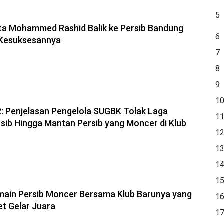
5
ta Mohammed Rashid Balik ke Persib Bandung
6
 Kesuksesannya
7
8
9
1
 Penjelasan Pengelola SUGBK Tolak Laga
1
ersib Hingga Mantan Persib yang Moncer di Klub
1
1
1
1
main Persib Moncer Bersama Klub Barunya yang
1
et Gelar Juara
1