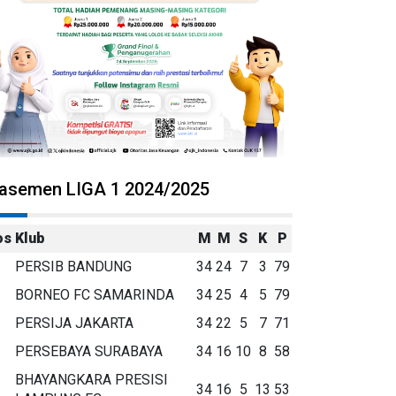
lasemen LIGA 1 2024/2025
os
Klub
M
M
S
K
P
PERSIB BANDUNG
34
24
7
3
79
BORNEO FC SAMARINDA
34
25
4
5
79
PERSIJA JAKARTA
34
22
5
7
71
PERSEBAYA SURABAYA
34
16
10
8
58
BHAYANGKARA PRESISI
34
16
5
13
53