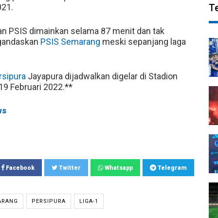
021.
T
 PSIS dimainkan selama 87 menit dan tak
gandaskan
PSIS Semarang
meski sepanjang laga
rsipura
Jayapura dijadwalkan digelar di Stadion
19 Februari 2022.**
ws
Facebook
Twitter
Whatsapp
Telegram
ARANG
PERSIPURA
LIGA-1