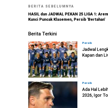
BERITA SEBELUMNYA
HASIL dan JADWAL PEKAN 25 LIGA 1: Are
Kunci Puncak Klasemen, Persib 'Bertahan'
Berita Terkini
Persib
07-08-202
Jadwal Lengk
Kapan dan Li
Persib
07-08-202
Ada Hal Lebih
2026, Igor T