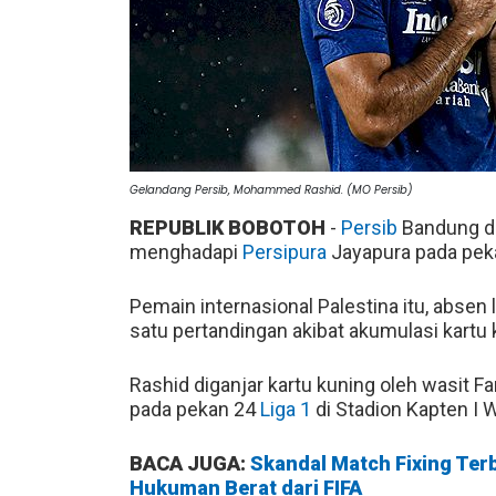
Gelandang Persib, Mohammed Rashid. (MO Persib)
REPUBLIK BOBOTOH
-
Persib
Bandung di
menghadapi
Persipura
Jayapura pada pek
Pemain internasional Palestina itu, absen
satu pertandingan akibat akumulasi kartu 
Rashid diganjar kartu kuning oleh wasit Fa
pada pekan 24
Liga 1
di Stadion Kapten I 
BACA JUGA:
Skandal Match Fixing Ter
Hukuman Berat dari FIFA