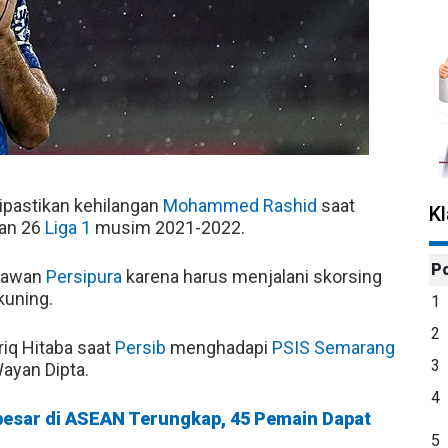
pastikan kehilangan
Mohammed Rashid
saat
K
an 26
Liga 1
musim 2021-2022.
P
 lawan
Persipura
karena harus menjalani skorsing
kuning.
1
2
riq Hitaba saat
Persib
menghadapi
PSIS Semarang
3
Wayan Dipta.
4
besar di ASEAN Terungkap, 45 Pemain Dapat
5