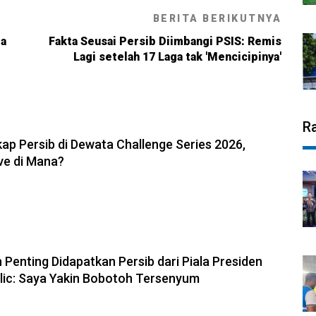
BERITA BERIKUTNYA
ma
Fakta Seusai Persib Diimbangi PSIS: Remis
Lagi setelah 17 Laga tak 'Mencicipinya'
R
6, 11:05
ap Persib di Dewata Challenge Series 2026,
ve di Mana?
6, 10:28
 Penting Didapatkan Persib dari Piala Presiden
olic: Saya Yakin Bobotoh Tersenyum