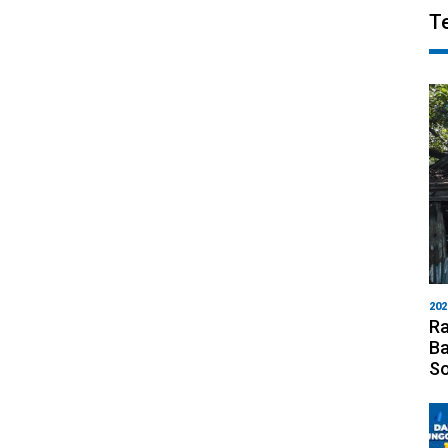
T
202
Ra
Ba
S