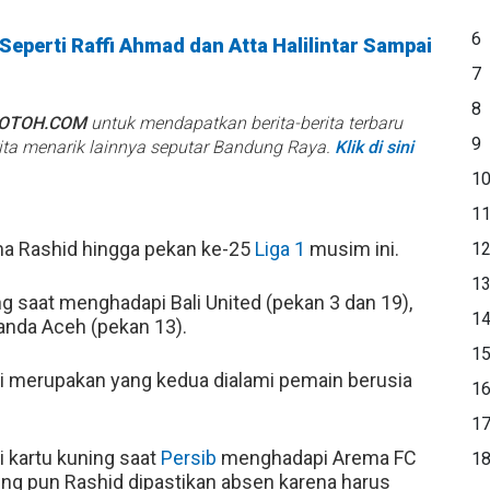
6
 Seperti Raffi Ahmad dan Atta Halilintar Sampai
7
8
BOTOH.COM
untuk mendapatkan berita-berita terbaru
9
rita menarik lainnya seputar Bandung Raya.
Klik di sini
1
1
ima Rashid hingga pekan ke-25
Liga 1
musim ini.
1
1
 saat menghadapi Bali United (pekan 3 dan 19),
1
Banda Aceh (pekan 13).
1
i merupakan yang kedua dialami pemain berusia
1
1
 kartu kuning saat
Persib
menghadapi Arema FC
1
rsing pun Rashid dipastikan absen karena harus