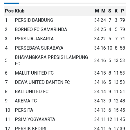
Pos
Klub
M
M
S
K
P
1
PERSIB BANDUNG
34
24
7
3
79
2
BORNEO FC SAMARINDA
34
25
4
5
79
3
PERSIJA JAKARTA
34
22
5
7
71
4
PERSEBAYA SURABAYA
34
16
10
8
58
BHAYANGKARA PRESISI LAMPUNG
5
34
16
5
13
53
FC
6
MALUT UNITED FC
34
15
8
11
53
7
DEWA UNITED BANTEN FC
34
16
5
13
53
8
BALI UNITED FC
34
14
9
11
51
9
AREMA FC
34
13
9
12
48
10
PERSITA
34
13
6
15
45
11
PSIM YOGYAKARTA
34
11
12
11
45
12
PERSIK KEDIRI
34
11
6
17
39