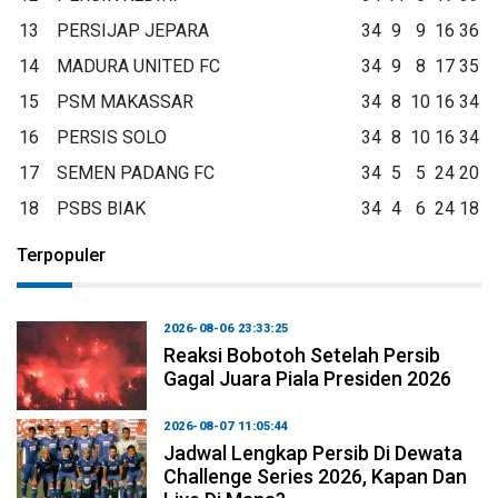
13
PERSIJAP JEPARA
34
9
9
16
36
14
MADURA UNITED FC
34
9
8
17
35
15
PSM MAKASSAR
34
8
10
16
34
16
PERSIS SOLO
34
8
10
16
34
17
SEMEN PADANG FC
34
5
5
24
20
18
PSBS BIAK
34
4
6
24
18
Terpopuler
2026-08-06 23:33:25
Reaksi Bobotoh Setelah Persib
Gagal Juara Piala Presiden 2026
2026-08-07 11:05:44
Jadwal Lengkap Persib Di Dewata
Challenge Series 2026, Kapan Dan