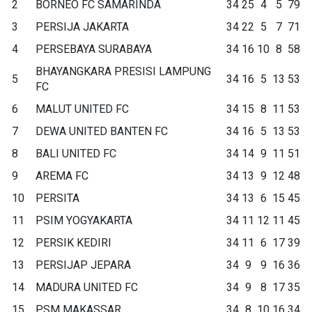
2
BORNEO FC SAMARINDA
34
25
4
5
79
3
PERSIJA JAKARTA
34
22
5
7
71
4
PERSEBAYA SURABAYA
34
16
10
8
58
BHAYANGKARA PRESISI LAMPUNG
5
34
16
5
13
53
FC
6
MALUT UNITED FC
34
15
8
11
53
7
DEWA UNITED BANTEN FC
34
16
5
13
53
8
BALI UNITED FC
34
14
9
11
51
9
AREMA FC
34
13
9
12
48
10
PERSITA
34
13
6
15
45
11
PSIM YOGYAKARTA
34
11
12
11
45
12
PERSIK KEDIRI
34
11
6
17
39
13
PERSIJAP JEPARA
34
9
9
16
36
14
MADURA UNITED FC
34
9
8
17
35
15
PSM MAKASSAR
34
8
10
16
34