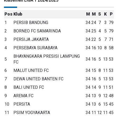
Klasemen LIGA 1 2024/2025
Pos
Klub
M
M
S
K
P
1
PERSIB BANDUNG
34
24
7
3
79
2
BORNEO FC SAMARINDA
34
25
4
5
79
3
PERSIJA JAKARTA
34
22
5
7
71
4
PERSEBAYA SURABAYA
34
16
10
8
58
BHAYANGKARA PRESISI LAMPUNG
5
34
16
5
13
53
FC
6
MALUT UNITED FC
34
15
8
11
53
7
DEWA UNITED BANTEN FC
34
16
5
13
53
8
BALI UNITED FC
34
14
9
11
51
9
AREMA FC
34
13
9
12
48
10
PERSITA
34
13
6
15
45
11
PSIM YOGYAKARTA
34
11
12
11
45