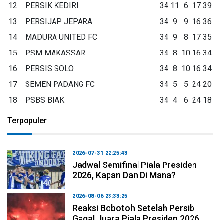
12
PERSIK KEDIRI
34
11
6
17
39
13
PERSIJAP JEPARA
34
9
9
16
36
14
MADURA UNITED FC
34
9
8
17
35
15
PSM MAKASSAR
34
8
10
16
34
16
PERSIS SOLO
34
8
10
16
34
17
SEMEN PADANG FC
34
5
5
24
20
18
PSBS BIAK
34
4
6
24
18
Terpopuler
2026-07-31 22:25:43
Jadwal Semifinal Piala Presiden
2026, Kapan Dan Di Mana?
2026-08-06 23:33:25
Reaksi Bobotoh Setelah Persib
Gagal Juara Piala Presiden 2026