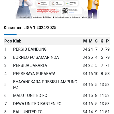
Klasemen LIGA 1 2024/2025
Pos
Klub
M
M
S
K
P
1
PERSIB BANDUNG
34
24
7
3
79
2
BORNEO FC SAMARINDA
34
25
4
5
79
3
PERSIJA JAKARTA
34
22
5
7
71
4
PERSEBAYA SURABAYA
34
16
10
8
58
BHAYANGKARA PRESISI LAMPUNG
5
34
16
5
13
53
FC
6
MALUT UNITED FC
34
15
8
11
53
7
DEWA UNITED BANTEN FC
34
16
5
13
53
8
BALI UNITED FC
34
14
9
11
51