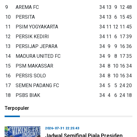
9
AREMA FC
34
13
9
12
48
10
PERSITA
34
13
6
15
45
11
PSIM YOGYAKARTA
34
11
12
11
45
12
PERSIK KEDIRI
34
11
6
17
39
13
PERSIJAP JEPARA
34
9
9
16
36
14
MADURA UNITED FC
34
9
8
17
35
15
PSM MAKASSAR
34
8
10
16
34
16
PERSIS SOLO
34
8
10
16
34
17
SEMEN PADANG FC
34
5
5
24
20
18
PSBS BIAK
34
4
6
24
18
Terpopuler
2026-07-31 22:25:43
Jadwal Semifinal Piala Presiden