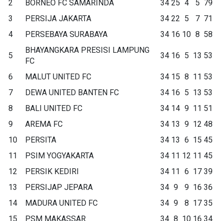
2
BORNEO FC SAMARINDA
34
25
4
5
79
3
PERSIJA JAKARTA
34
22
5
7
71
4
PERSEBAYA SURABAYA
34
16
10
8
58
BHAYANGKARA PRESISI LAMPUNG
5
34
16
5
13
53
FC
6
MALUT UNITED FC
34
15
8
11
53
7
DEWA UNITED BANTEN FC
34
16
5
13
53
8
BALI UNITED FC
34
14
9
11
51
9
AREMA FC
34
13
9
12
48
10
PERSITA
34
13
6
15
45
11
PSIM YOGYAKARTA
34
11
12
11
45
12
PERSIK KEDIRI
34
11
6
17
39
13
PERSIJAP JEPARA
34
9
9
16
36
14
MADURA UNITED FC
34
9
8
17
35
15
PSM MAKASSAR
34
8
10
16
34